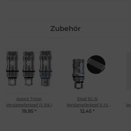
Zubehör
Aspire Triton
Eleaf EC-N
Verdampferkopf (5 Stk.)
Verdampferkopf 0.15
Ve
Ohm (5 Stk.)
19,95
*
12,45
*