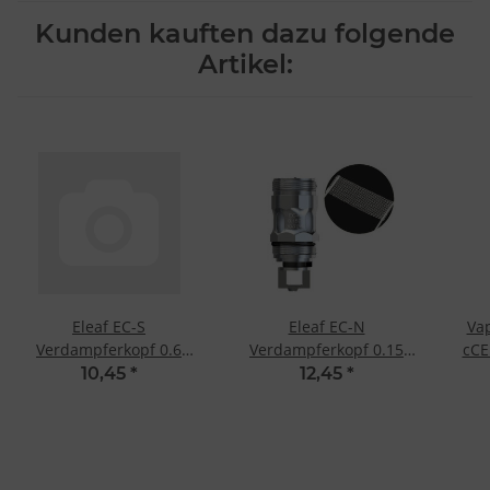
Kunden kauften dazu folgende
Artikel:
Eleaf EC-S
Eleaf EC-N
Vap
Verdampferkopf 0.6
Verdampferkopf 0.15
cCE
Ohm (5 Stk.)
Ohm (5 Stk.)
10,45
*
12,45
*