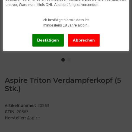
uns vor, Ware nur mittels DHL-Altersprüfung zu versenden.
Ich bestätige hiermit, dass ich
mindestens 18 Jahre alt bin!
Aspire Triton Verdampferkopf (5
Stk.)
Artikelnummer:
20363
GTIN:
20363
Hersteller:
Aspire