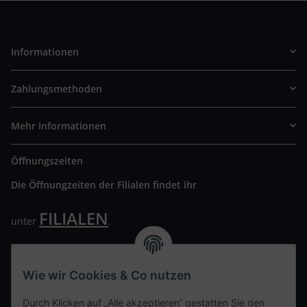
Informationen
Zahlungsmethoden
Mehr Informationen
Öffnungszeiten
Die Öffnungzeiten der Filialen findet ihr
FILIALEN
unter
.
Wir freuen uns auf Euren Besuch. Bitte beachtet die
ausgehängten Hygiene Vorschriften.
Wie wir Cookies & Co nutzen
Ihre persönliche Seite
Durch Klicken auf „Alle akzeptieren“ gestatten Sie den