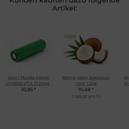
Kunden kauften dazu folgende
Artikel:
Sony / Murata Konion
Wanna Vapor Kokosnuss
As
US18650 VTC6 3120mAh
10ml 12mg
Ve
30A
10,95
*
10,49
*
1.049,00 pro 1 l