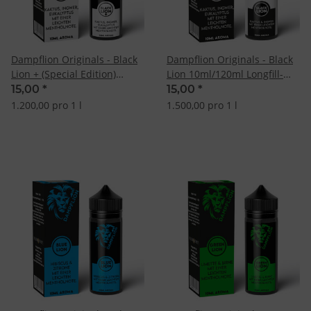
Dampflion Originals - Black
Dampflion Originals - Black
Lion + (Special Edition)
Lion 10ml/120ml Longfill-
10ml/120ml Longfill-Aroma
Aroma
15,00
*
15,00
*
1.200,00 pro 1 l
1.500,00 pro 1 l