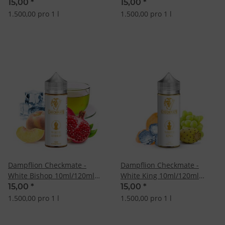
Longfill-Aroma
Aroma
15,00
*
15,00
*
1.500,00 pro 1 l
1.500,00 pro 1 l
Dampflion Checkmate -
Dampflion Checkmate -
White Bishop 10ml/120ml
White King 10ml/120ml
Longfill-Aroma
Longfill-Aroma
15,00
*
15,00
*
1.500,00 pro 1 l
1.500,00 pro 1 l