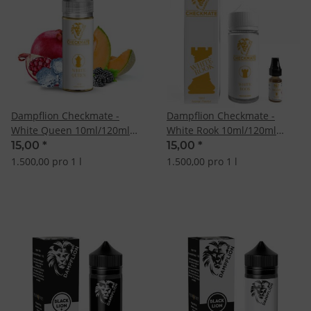
Dampflion Checkmate -
Dampflion Checkmate -
White Queen 10ml/120ml
White Rook 10ml/120ml
Longfill-Aroma
Longfill Aroma
15,00
*
15,00
*
1.500,00 pro 1 l
1.500,00 pro 1 l