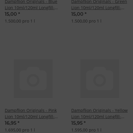
Dampflion Originals - Blue
Dampflion Originals - Green
Lion 10ml/120ml Longfill-
Lion 10ml/120ml Longfill-
Aroma
Aroma
15,00
*
15,00
*
1.500,00 pro 1 l
1.500,00 pro 1 l
Dampflion Originals - Pink
Dampflion Originals - Yellow
Lion 10ml/120ml Longfill-
Lion 10ml/120ml Longfill-
Aroma
Aroma
16,95
*
15,95
*
1.695,00 pro 1 l
1.595,00 pro 1 l