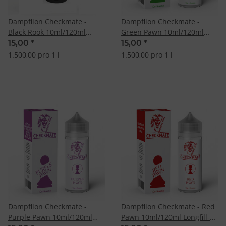
Dampflion Checkmate -
Dampflion Checkmate -
Black Rook 10ml/120ml
Green Pawn 10ml/120ml
Longfill Aroma
Longfill-Aroma
15,00
*
15,00
*
1.500,00 pro 1 l
1.500,00 pro 1 l
Dampflion Checkmate -
Dampflion Checkmate - Red
Purple Pawn 10ml/120ml
Pawn 10ml/120ml Longfill-