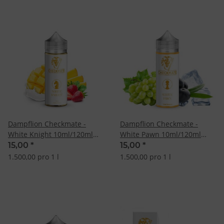
Dampflion Checkmate -
Dampflion Checkmate -
White Knight 10ml/120ml
White Pawn 10ml/120ml
Longfill-Aroma
Longfill Aroma
15,00
*
15,00
*
1.500,00 pro 1 l
1.500,00 pro 1 l