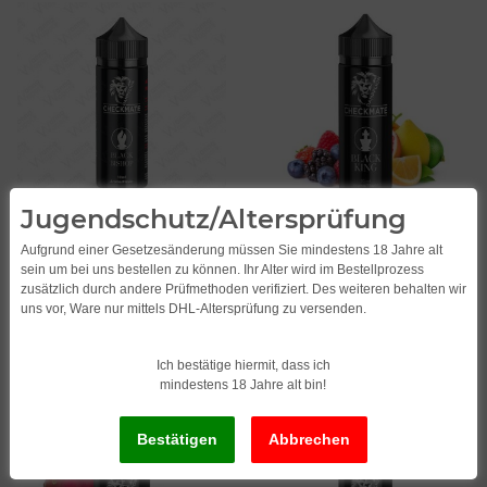
Jugendschutz/Altersprüfung
Dampflion Checkmate -
Dampflion Checkmate -
Black Bishop 10ml/120ml
Black King 10ml/120ml
Aufgrund einer Gesetzesänderung müssen Sie mindestens 18 Jahre alt
LongfillAroma
Longfill Aroma
15,00
*
15,00
*
sein um bei uns bestellen zu können. Ihr Alter wird im Bestellprozess
zusätzlich durch andere Prüfmethoden verifiziert. Des weiteren behalten wir
1.500,00 pro 1 l
1.500,00 pro 1 l
uns vor, Ware nur mittels DHL-Altersprüfung zu versenden.
Ich bestätige hiermit, dass ich
mindestens 18 Jahre alt bin!