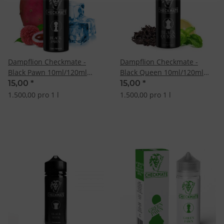
Dampflion Checkmate -
Dampflion Checkmate -
Black Pawn 10ml/120ml
Black Queen 10ml/120ml
Longfill Aroma
Longfill-Aroma
15,00
*
15,00
*
1.500,00 pro 1 l
1.500,00 pro 1 l