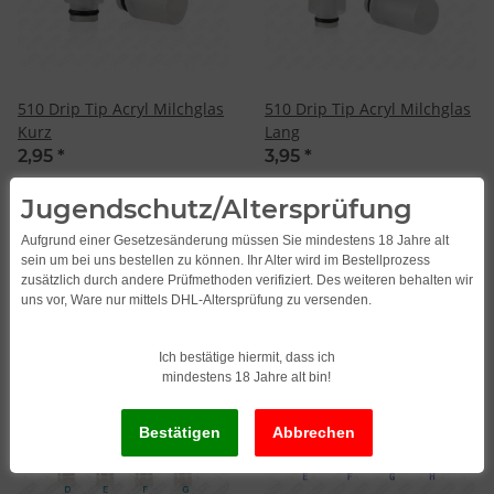
510 Drip Tip Acryl Milchglas
510 Drip Tip Acryl Milchglas
Kurz
Lang
2,95
*
3,95
*
Alter Preis:
4,95
Alter Preis:
4,95
Jugendschutz/Altersprüfung
Aufgrund einer Gesetzesänderung müssen Sie mindestens 18 Jahre alt
sein um bei uns bestellen zu können. Ihr Alter wird im Bestellprozess
zusätzlich durch andere Prüfmethoden verifiziert. Des weiteren behalten wir
uns vor, Ware nur mittels DHL-Altersprüfung zu versenden.
Ich bestätige hiermit, dass ich
mindestens 18 Jahre alt bin!