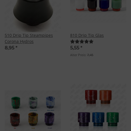
510 Drip Tip Steampipes
810 Drip Tip Glas
Corona Hydros
8,95
*
5,55
*
Alter Preis:
7,45