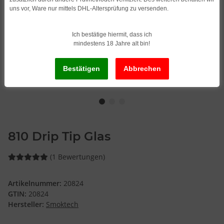
uns vor, Ware nur mittels DHL-Altersprüfung zu versenden.
Ich bestätige hiermit, dass ich
mindestens 18 Jahre alt bin!
810 Drip Tip Glas
(1 Bewertungen)
Artikelnummer:
20824
GTIN:
20824
Hersteller:
Smoktech