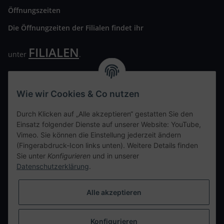
Öffnungszeiten
Die Öffnungzeiten der Filialen findet ihr
FILIALEN
unter
.
Wir freuen uns auf Euren Besuch. Bitte beachtet die
ausgehängten Hygiene Vorschriften.
Wie wir Cookies & Co nutzen
Ihre persönliche Seite
Durch Klicken auf „Alle akzeptieren“ gestatten Sie den
Einsatz folgender Dienste auf unserer Website: YouTube,
Kontaktdaten
Vimeo. Sie können die Einstellung jederzeit ändern
(Fingerabdruck-Icon links unten). Weitere Details finden
Sie unter
Konfigurieren
und in unserer
tweet
Datenschutzerklärung
.
teilen
teilen
Alle akzeptieren
Info
Konfigurieren