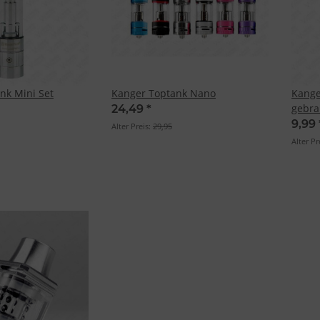
nk Mini Set
Kanger Toptank Nano
Kange
gebra
24,49
*
9,99
Alter Preis:
29,95
Alter Pr