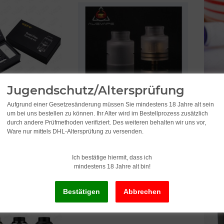
Jugendschutz/Altersprüfung
Aufgrund einer Gesetzesänderung müssen Sie mindestens 18 Jahre alt sein
us X Quad-Flex
Augvape Druga RDA
Augva
um bei uns bestellen zu können. Ihr Alter wird im Bestellprozess zusätzlich
29,99
*
29,9
durch andere Prüfmethoden verifiziert. Des weiteren behalten wir uns vor,
Alter Preis:
39,95
Alter Pr
Ware nur mittels DHL-Altersprüfung zu versenden.
Ich bestätige hiermit, dass ich
mindestens 18 Jahre alt bin!