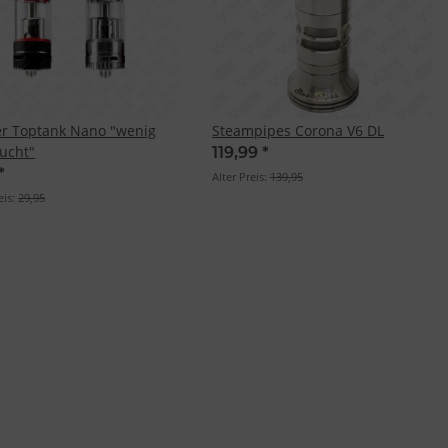
r Toptank Nano "wenig
Steampipes Corona V6 DL
ucht"
119,99
*
*
Alter Preis:
139,95
eis:
29,95