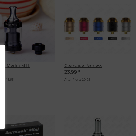
pe Merlin MTL
Geekvape Peerless
9
*
23,99
*
eis:
44,95
Alter Preis:
29,95