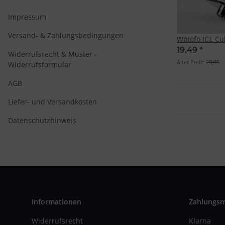
Impressum
Versand- & Zahlungsbedingungen
Wotofo ICE C
19,49
*
Widerrufsrecht & Muster -
Alter Preis:
29,95
Widerrufsformular
AGB
Liefer- und Versandkosten
Datenschutzhinweis
Informationen
Zahlungs
Widerrufsrecht
Klarna