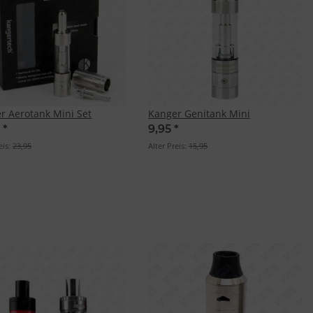
r Aerotank Mini Set
Kanger Genitank Mini
5
*
9,95
*
eis:
23,95
Alter Preis:
15,95