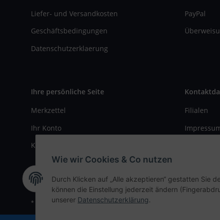
Liefer- und Versandkosten
PayPal
Geschäftsbedingungen
Überweisu
Datenschutzerklaerung
Ihre persönliche Seite
Kontaktda
Merkzettel
Filialen
Ihr Konto
Impressu
Kasse
Kontaktfo
Wie wir Cookies & Co nutzen
Durch Klicken auf „Alle akzeptieren“ gestatten Sie d
können die Einstellung jederzeit ändern (Fingerabdru
unserer
Datenschutzerklärung
.
* Alle Preise inkl. gesetzlicher USt., zzgl.
Versand