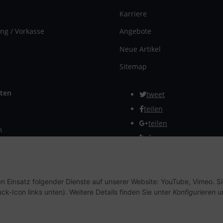
Karriere
ng / Vorkasse
Angebote
Neue Artikel
Sitemap
ten
tweet
teilen
teilen
m
Info
rmular
Vertrag widerrufen
en Einsatz folgender Dienste auf unserer Website: YouTube, Vimeo. S
ck-Icon links unten). Weitere Details finden Sie unter
Konfigurieren
un