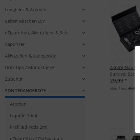
Longfiller & Aromen
Selbst Mischen DIY
eZigaretten, Akkuträger & Sets
Vaporizer
Akkuzellen & Ladegeräte
Drip Tips / Mundstücke
Aspire Nautil
Survival Set
Zubehör
29,99
*
Alter Preis:
49,95
SONDERANGEBOTE
Aromen
Liquide 10ml
Prefilled Pods 2ml
eZigaretten / Podsysteme