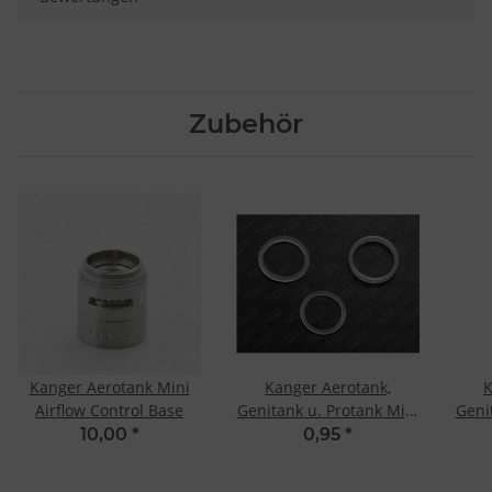
Zubehör
Kanger Aerotank Mini
Kanger Aerotank,
K
Airflow Control Base
Genitank u. Protank Mini
Geni
Ersatzdichtungen
10,00
*
0,95
*