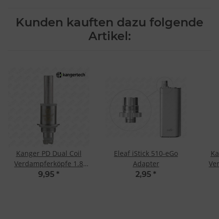
Kunden kauften dazu folgende
Artikel:
Kanger PD Dual Coil
Eleaf iStick 510-eGo
Ka
Verdampferköpfe 1.8
Adapter
Ve
Ohm (5 Stk.)
9,95
*
2,95
*