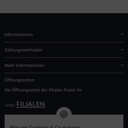
Informationen
Zahlungsmethoden
Mehr Informationen
Öffnungszeiten
Die Öffnungzeiten der Filialen findet ihr
FILIALEN
unter
.
Wir freuen uns auf Euren Besuch. Bitte beachtet die
ausgehängten Hygiene Vorschriften.
Wie wir Cookies & Co nutzen