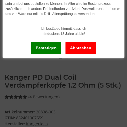
sein um bei uns bestellen zu können. Ihr Alter wird im Bestellprozess
zusätzlich durch andere Prüfmethoden verifiziert. Des weiteren behalten wir
uns vor, Ware nur mittels DHL-Altersprüfung zu versenden.
Ich bestätige hiermit, dass ich
mindestens 18 Jahre alt bin!
Kanger PD Dual Coil
Verdampferköpfe 1.2 Ohm (5 Stk.)
(4 Bewertungen)
Artikelnummer:
20838-003
GTIN:
852401007559
Hersteller:
Kangertech