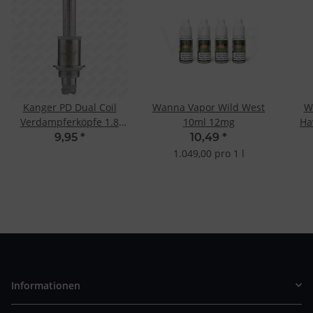
Kanger PD Dual Coil
Wanna Vapor Wild West
W
Verdampferköpfe 1.8
10ml 12mg
Ha
Ohm (5 Stk.)
9,95
*
10,49
*
1.049,00 pro 1 l
Informationen