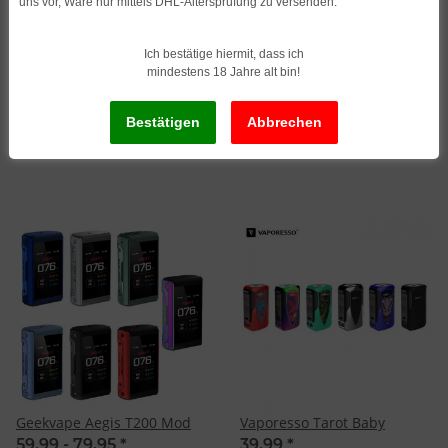
uns vor, Ware nur mittels DHL-Altersprüfung zu versenden.
Geekvape Aegis Legend 3
Geekvape Aegis Legend 3
Ich bestätige hiermit, dass ich
mindestens 18 Jahre alt bin!
(L200 III) Mod
(L200 III) Set
47,96
*
66,36
*
Alter Preis:
59,95
Alter Preis:
82,95
Geekvape Aegis T200 Mod
Vaporesso Tarot Baby
59,99 -
79,95
*
39,99
*