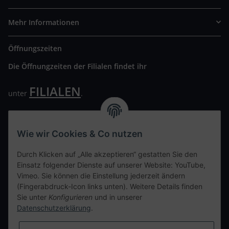
Mehr Informationen
Öffnungszeiten
Die Öffnungzeiten der Filialen findet ihr
FILIALEN
unter
.
Wir freuen uns auf Euren Besuch. Bitte beachtet die
ausgehängten Hygiene Vorschriften.
Wie wir Cookies & Co nutzen
Ihre persönliche Seite
Durch Klicken auf „Alle akzeptieren“ gestatten Sie den
Einsatz folgender Dienste auf unserer Website: YouTube,
Kontaktdaten
Vimeo. Sie können die Einstellung jederzeit ändern
(Fingerabdruck-Icon links unten). Weitere Details finden
Sie unter
Konfigurieren
und in unserer
tweet
Datenschutzerklärung
.
teilen
teilen