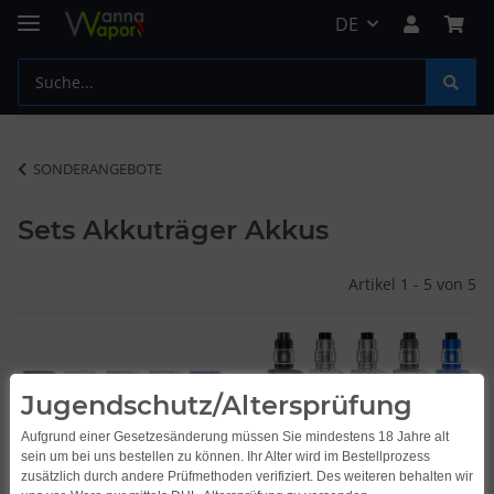
DE
SONDERANGEBOTE
Sets Akkuträger Akkus
Artikel 1 - 5 von 5
Jugendschutz/Altersprüfung
Aufgrund einer Gesetzesänderung müssen Sie mindestens 18 Jahre alt
sein um bei uns bestellen zu können. Ihr Alter wird im Bestellprozess
zusätzlich durch andere Prüfmethoden verifiziert. Des weiteren behalten wir