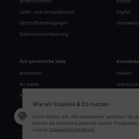
Widerrufsrecht
Klarna
Liefer- und Versandkosten
PayPal
Geschäftsbedingungen
Überweisu
Datenschutzerklaerung
Ihre persönliche Seite
Kontaktda
Merkzettel
Filialen
Ihr Konto
Impressu
Kasse
Kontaktfo
Wie wir Cookies & Co nutzen
Durch Klicken auf „Alle akzeptieren“ gestatten Sie d
können die Einstellung jederzeit ändern (Fingerabdru
unserer
Datenschutzerklärung
.
* Alle Preise inkl. gesetzlicher USt., zzgl.
Versand