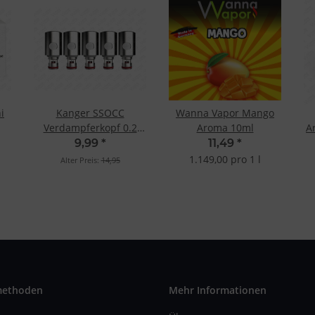
i
Kanger SSOCC
Wanna Vapor Mango
Verdampferkopf 0.2
Aroma 10ml
A
Ohm SS (5 Stk.)
9,99
*
11,49
*
1.149,00 pro 1 l
Alter Preis:
14,95
methoden
Mehr Informationen