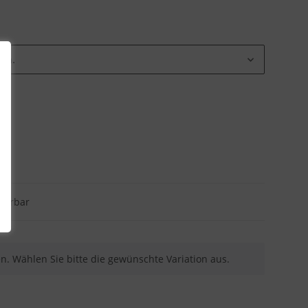
ion.
eferbar
nen. Wählen Sie bitte die gewünschte Variation aus.