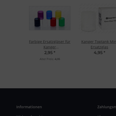
Farbige Ersatzgläser für
Kanger Toptank Min
Kanger
Ersatzglas
Subtank/Subtank Plus
2,95
*
4,95
*
Transparent
Alter Preis:
4,95
Informationen
Zahlungs