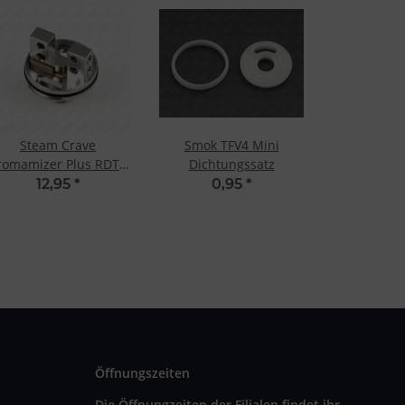
Steam Crave
Smok TFV4 Mini
romamizer Plus RDTA
Dichtungssatz
Velocity Deck
12,95
*
0,95
*
Öffnungszeiten
Die Öffnungzeiten der Filialen findet ihr