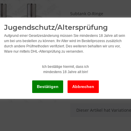
Subtank O-Ringe
Bitte wählen Sie eine Variat
Jugendschutz/Altersprüfung
Aufgrund einer Gesetzesänderung müssen Sie mindestens 18 Jahre alt sein
um bei uns bestellen zu können. Ihr Alter wird im Bestellprozess zusätzlich
0,49
durch andere Prüfmethoden verifiziert. Des weiteren behalten wir uns vor,
Ware nur mittels DHL-Altersprüfung zu versenden.
inkl. 19% USt. , zzgl.
Versand
Ich bestätige hiermit, dass ich
Alter Preis: 0,95
mindestens 18 Jahre alt bin!
Lieferstatus: Sofort ab Lager li
x
Dieser Artikel hat Variatio