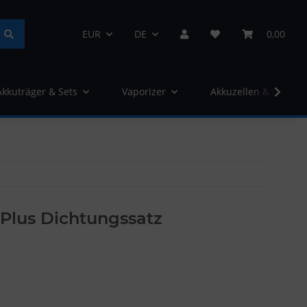
EUR
DE
0,00
Akkuträger & Sets
Vaporizer
Akkuzellen & Ladege
Plus Dichtungssatz