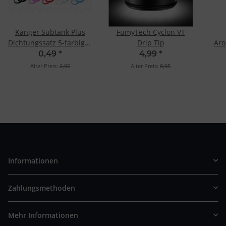
Kanger Subtank Plus
FumyTech Cyclon VT
Dichtungssatz 5-farbiges
Drip Tip
Ar
Set
RDT
0,49
*
4,99
*
Alter Preis:
2,95
Alter Preis:
8,95
Informationen
Zahlungsmethoden
Mehr Informationen