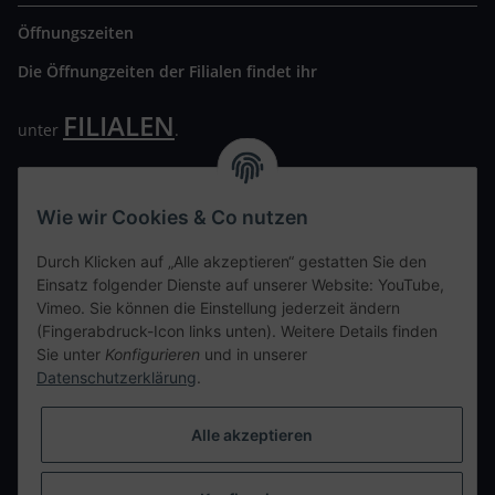
Öffnungszeiten
Die Öffnungzeiten der Filialen findet ihr
FILIALEN
unter
.
Wir freuen uns auf Euren Besuch. Bitte beachtet die
ausgehängten Hygiene Vorschriften.
Wie wir Cookies & Co nutzen
Ihre persönliche Seite
Durch Klicken auf „Alle akzeptieren“ gestatten Sie den
Einsatz folgender Dienste auf unserer Website: YouTube,
Kontaktdaten
Vimeo. Sie können die Einstellung jederzeit ändern
(Fingerabdruck-Icon links unten). Weitere Details finden
Sie unter
Konfigurieren
und in unserer
tweet
Datenschutzerklärung
.
teilen
teilen
Alle akzeptieren
Info