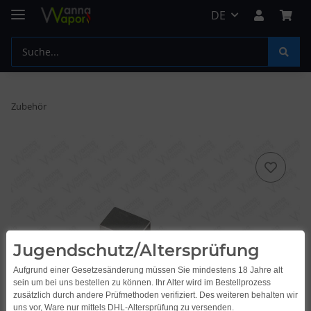
DE
Zubehör
Jugendschutz/Altersprüfung
Aufgrund einer Gesetzesänderung müssen Sie mindestens 18 Jahre alt
sein um bei uns bestellen zu können. Ihr Alter wird im Bestellprozess
zusätzlich durch andere Prüfmethoden verifiziert. Des weiteren behalten wir
uns vor, Ware nur mittels DHL-Altersprüfung zu versenden.