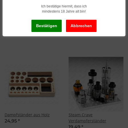
Ich bestätige hiermit, dass ich
mindestens 18 Jahre alt bin!
Aluminiumständer/-sockel
Créavap Pfeifenständer
für 510er Verdampfer
27,95
*
3,95
*
Dampfständer aus Holz
Steam Crave
Verdampferständer
24,95
*
19,49
*