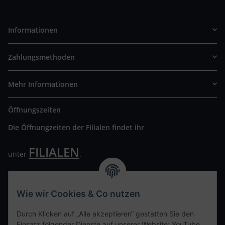
Informationen
Zahlungsmethoden
Mehr Informationen
Öffnungszeiten
Die Öffnungzeiten der Filialen findet ihr
FILIALEN
unter
.
Wir freuen uns auf Euren Besuch. Bitte beachtet die
ausgehängten Hygiene Vorschriften.
Wie wir Cookies & Co nutzen
Ihre persönliche Seite
Durch Klicken auf „Alle akzeptieren“ gestatten Sie den
Einsatz folgender Dienste auf unserer Website: YouTube,