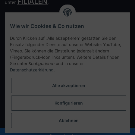
FILIALEN
unter
.
Wir freuen uns auf Euren Besuch. Bitte beachtet die
ausgehängten Hygiene Vorschriften.
Wie wir Cookies & Co nutzen
Ihre persönliche Seite
Durch Klicken auf „Alle akzeptieren“ gestatten Sie den
Einsatz folgender Dienste auf unserer Website: YouTube,
Kontaktdaten
Vimeo. Sie können die Einstellung jederzeit ändern
(Fingerabdruck-Icon links unten). Weitere Details finden
Sie unter
Konfigurieren
und in unserer
tweet
Datenschutzerklärung
.
teilen
teilen
Alle akzeptieren
Info
Konfigurieren
Vertrag widerrufen
* Alle Preise inkl. gesetzlicher USt., zzgl.
Versand
Ablehnen