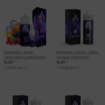
Antimatter - Xenon
Antimatter Intense - Alpha
10ml/120ml Longfill-Aroma
Centauri 10ml/120ml
Longfill-Aroma
15,95
*
15,95
*
1.595,00 pro 1 l
1.595,00 pro 1 l