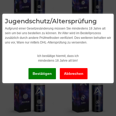
Jugendschutz/Altersprüfung
Antimatter - Asterion
Antimatter - Black Hole
Aufgrund einer Gesetzesänderung müssen Sie mindestens 18 Jahre alt
10ml/120ml Longfill-Aroma
10ml/120ml Longfill-Aroma
sein um bei uns bestellen zu können. Ihr Alter wird im Bestellprozess
15,95
*
15,95
*
zusätzlich durch andere Prüfmethoden verifiziert. Des weiteren behalten wir
1.595,00 pro 1 l
1.595,00 pro 1 l
uns vor, Ware nur mittels DHL-Altersprüfung zu versenden.
Ich bestätige hiermit, dass ich
mindestens 18 Jahre alt bin!