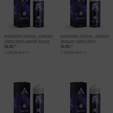
Antimatter Intense - Celestia
Antimatter Intense - Gamma
10ml/120ml Longfill-Aroma
Velorum 10ml/120ml
Longfill-Aroma
16,95
*
15,95
*
1.695,00 pro 1 l
1.595,00 pro 1 l