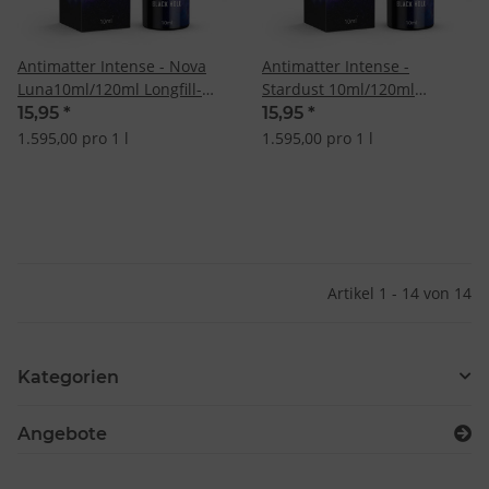
Antimatter Intense - Nova
Antimatter Intense -
Luna10ml/120ml Longfill-
Stardust 10ml/120ml
Aroma
Longfill-Aroma
15,95
*
15,95
*
1.595,00 pro 1 l
1.595,00 pro 1 l
Artikel 1 - 14 von 14
Kategorien
Angebote