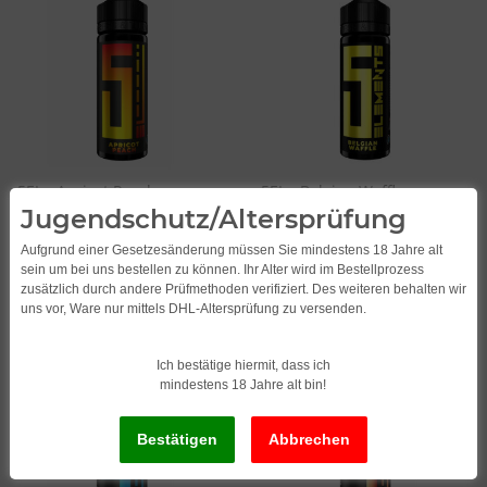
5EL - Apricot Peach
5EL - Belgian Waffle
Jugendschutz/Altersprüfung
10ml/120ml Longfill-Aroma
10ml/120ml Longfill-Aroma
13,95
*
13,95
*
Aufgrund einer Gesetzesänderung müssen Sie mindestens 18 Jahre alt
1.395,00 pro 1 l
sein um bei uns bestellen zu können. Ihr Alter wird im Bestellprozess
zusätzlich durch andere Prüfmethoden verifiziert. Des weiteren behalten wir
uns vor, Ware nur mittels DHL-Altersprüfung zu versenden.
Ich bestätige hiermit, dass ich
mindestens 18 Jahre alt bin!