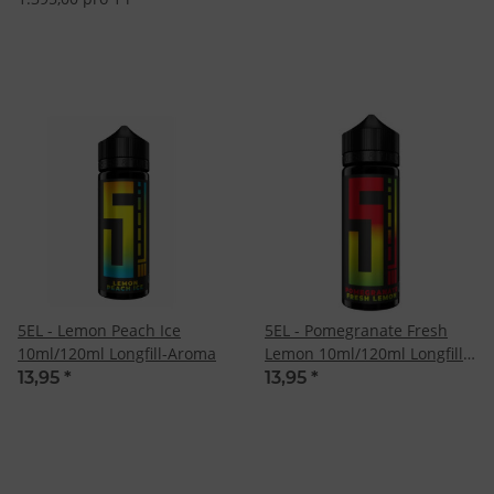
5EL - Lemon Peach Ice
5EL - Pomegranate Fresh
10ml/120ml Longfill-Aroma
Lemon 10ml/120ml Longfill-
Aroma
13,95
*
13,95
*