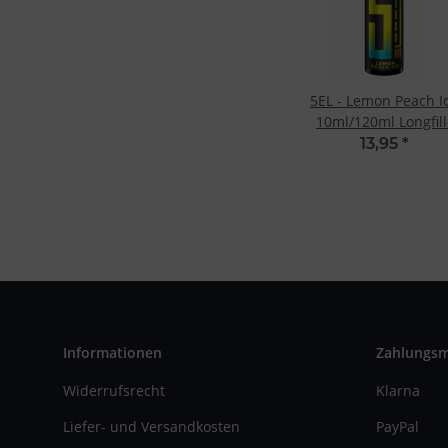
5EL - Lemon Peach I
10ml/120ml Longfill
Aroma
13,95
*
Informationen
Zahlungs
Widerrufsrecht
Klarna
Liefer- und Versandkosten
PayPal