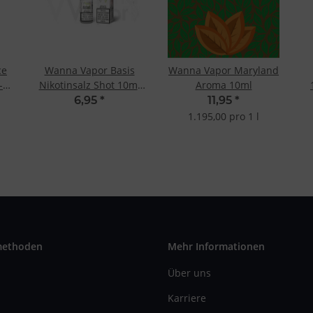
ce
Wanna Vapor Basis
Wanna Vapor Maryland
-
Nikotinsalz Shot 10ml
Aroma 10ml
20mg - 50/50
6,95
*
11,95
*
1.195,00 pro 1 l
methoden
Mehr Informationen
Über uns
Karriere