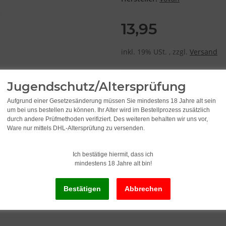
13,95
inkl. 19% USt. , zzgl.
Versand
Jugendschutz/Altersprüfung
Lieferzeit:
2 - 3 Werktage
(DE - Ausla
Aufgrund einer Gesetzesänderung müssen Sie mindestens 18 Jahre alt sein
um bei uns bestellen zu können. Ihr Alter wird im Bestellprozess zusätzlich
durch andere Prüfmethoden verifiziert. Des weiteren behalten wir uns vor,
Ware nur mittels DHL-Altersprüfung zu versenden.
Ich bestätige hiermit, dass ich
mindestens 18 Jahre alt bin!