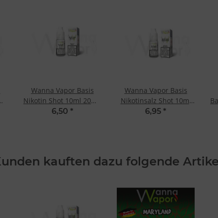
s
Wanna Vapor Basis
Wanna Vapor Basis
0mg
Nikotin Shot 10ml 20mg
Nikotinsalz Shot 10ml
Ba
- 70/30
20mg - 50/50
6,50
*
6,95
*
unden kauften dazu folgende Artike