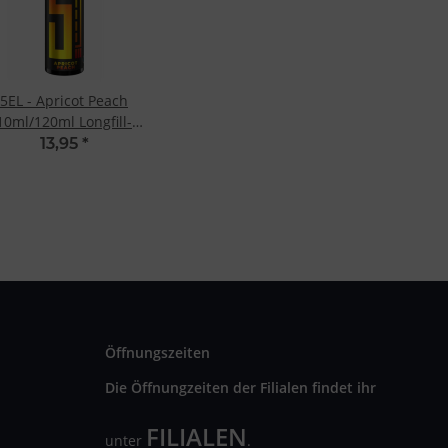
5EL - Apricot Peach
10ml/120ml Longfill-
Aroma
13,95
*
Öffnungszeiten
Die Öffnungzeiten der Filialen findet ihr
FILIALEN
unter
.