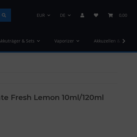
EUR
DE
0,00
Akkuträger & Sets
Vaporizer
Akkuzellen & Ladege
te Fresh Lemon 10ml/120ml