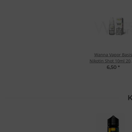
Wanna Vapor Basi
Nikotin Shot 10ml 2
- 50/50
6,50
*
K