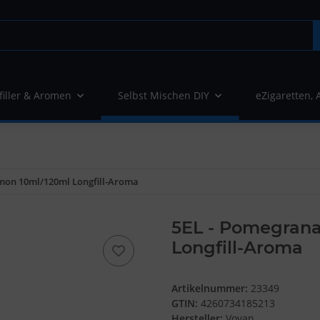
filler & Aromen
Selbst Mischen DIY
eZigaretten, 
mon 10ml/120ml Longfill-Aroma
5EL - Pomegrana
Longfill-Aroma
Artikelnummer:
23349
GTIN:
4260734185213
Hersteller:
Vovan