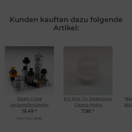
Kunden kauften dazu folgende
Artikel:
Steam Crave
810 Drip Tip Steampipes
Wan
Verdampferständer
Corona Hydra
Mil
Polycarbonat
19,49
*
7,95
*
Alter Preis:
29,45