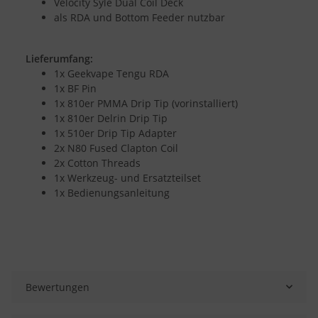
Velocity Syle Dual Coil Deck
als RDA und Bottom Feeder nutzbar
Lieferumfang:
1x Geekvape Tengu RDA
1x BF Pin
1x 810er PMMA Drip Tip (vorinstalliert)
1x 810er Delrin Drip Tip
1x 510er Drip Tip Adapter
2x N80 Fused Clapton Coil
2x Cotton Threads
1x Werkzeug- und Ersatzteilset
1x Bedienungsanleitung
Bewertungen