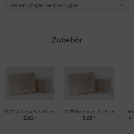
Benachrichtigen, wenn verfügbar
Zubehör
PUFF Wattepads 5 x 6 cm
PUFF Wattepads 6 x 8 cm
Wa
Al
5,95
*
5,95
*