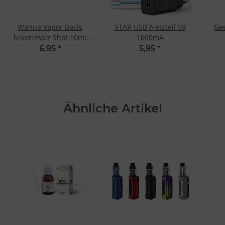
Wanna Vapor Basis
XTAR USB-Netzteil 5V
Ge
Nikotinsalz Shot 10ml
1000mA
20mg - 50/50
6,95
*
5,95
*
Ähnliche Artikel