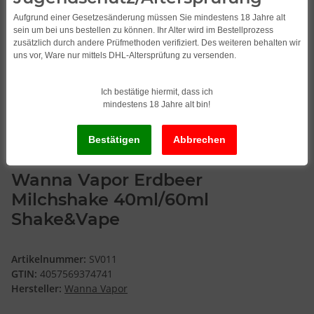
Aufgrund einer Gesetzesänderung müssen Sie mindestens 18 Jahre alt
sein um bei uns bestellen zu können. Ihr Alter wird im Bestellprozess
zusätzlich durch andere Prüfmethoden verifiziert. Des weiteren behalten wir
uns vor, Ware nur mittels DHL-Altersprüfung zu versenden.
Ich bestätige hiermit, dass ich
mindestens 18 Jahre alt bin!
Wanna Vapor Erdbeer
Milchshake 40ml/60ml
Shake&Vape
Artikelnummer:
SV011
GTIN:
4057569374741
Hersteller:
Wanna Vapor