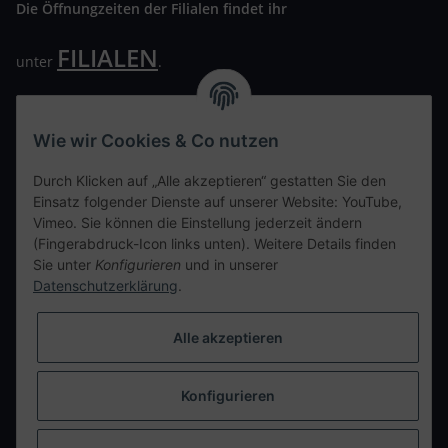
Die Öffnungzeiten der Filialen findet ihr
FILIALEN
unter
.
Wir freuen uns auf Euren Besuch. Bitte beachtet die
ausgehängten Hygiene Vorschriften.
Wie wir Cookies & Co nutzen
Ihre persönliche Seite
Durch Klicken auf „Alle akzeptieren“ gestatten Sie den
Einsatz folgender Dienste auf unserer Website: YouTube,
Kontaktdaten
Vimeo. Sie können die Einstellung jederzeit ändern
(Fingerabdruck-Icon links unten). Weitere Details finden
Sie unter
Konfigurieren
und in unserer
tweet
Datenschutzerklärung
.
teilen
teilen
Alle akzeptieren
Info
Konfigurieren
Vertrag widerrufen