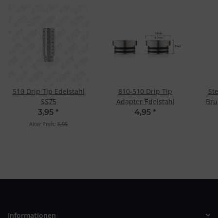
510 Drip Tip Edelstahl
810-510 Drip Tip
St
SS75
Adapter Edelstahl
Bru
3,95
*
4,95
*
Alter Preis:
5,95
Informationen