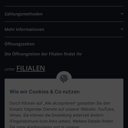
Zahlungsmethoden
Mehr Informationen
Öffnungszeiten
Die Öffnungzeiten der Filialen findet ihr
FILIALEN
unter
.
Wir freuen uns auf Euren Besuch. Bitte beachtet die
ausgehängten Hygiene Vorschriften.
Wie wir Cookies & Co nutzen
Ihre persönliche Seite
Durch Klicken auf „Alle akzeptieren“ gestatten Sie den
Einsatz folgender Dienste auf unserer Website: YouTube,
Kontaktdaten
Vimeo. Sie können die Einstellung jederzeit ändern
(Fingerabdruck-Icon links unten). Weitere Details finden
Sie unter
Konfigurieren
und in unserer