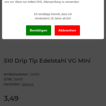
uns vor, Ware nur mittels DHL-Altersprüfung zu versenden.
Ich bestätige hiermit, dass ich
mindestens 18 Jahre alt bin!
510 Drip Tip Edelstahl VG Mini
Artikelnummer:
20495
GTIN:
20495
Hersteller:
Diverse
3,49