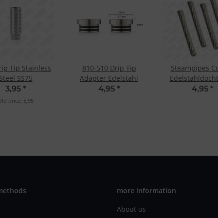
ip Tip Stainless
810-510 Drip Tip
Steampipes C
Steel SS75
Adapter Edelstahl
Edelstahldocht
3,95
*
4,95
*
4,95
*
Old price:
5,95
methods
more information
About us