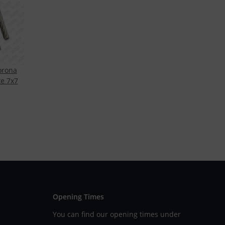
orona
e 7x7
Opening Times
You can find our opening times under