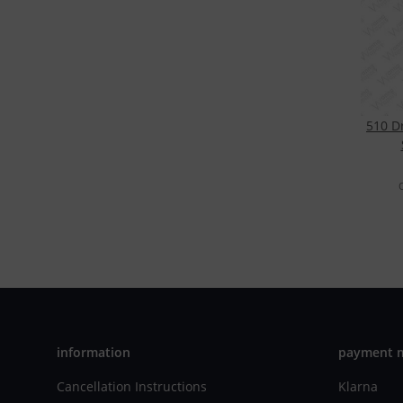
510 Dr
information
payment 
Cancellation Instructions
Klarna