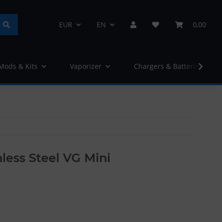
EUR
EN
0,00
 Mods & Kits
Vaporizer
Chargers & Batteries
nless Steel VG Mini