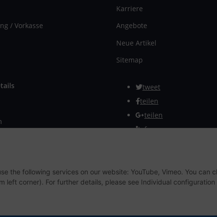
Karriere
ng / Vorkasse
Angebote
Neue Artikel
Sitemap
tails
tweet
teilen
teilen
m
Info
rmular
Withdraw from contract
 use the following services on our website: YouTube, Vimeo. You can 
m left corner). For further details, please see Individual configuratio