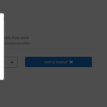
osts
ailable from stock
t. shipments may differ)
Add to basket