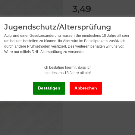
3,49
incl. 19% VAT , plus
shipping c
Jugendschutz/Altersprüfung
Old price: 5,95
Aufgrund einer Gesetzesänderung müssen Sie mindestens 18 Jahre alt sein
um bei uns bestellen zu können. Ihr Alter wird im Bestellprozess zusätzlich
durch andere Prüfmethoden verifiziert. Des weiteren behalten wir uns vor,
Delivery status: Immediately av
Ware nur mittels DHL-Altersprüfung zu versenden.
Delivery time:
2 - 3 Workdays
(DE - in
Ich bestätige hiermit, dass ich
mindestens 18 Jahre alt bin!