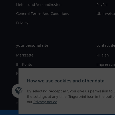
Liefer- und Versandkosten
PayPal
General Terms And Conditions
Überweisu
Privacy
your personal site
contact de
Merkzettel
Filialen
Ihr Konto
Impressu
Kasse
Kontaktfo
How we use cookies and other data
By selecting "Accept all", you give us permission to
the settings at any time (fingerprint icon in the botto
our
Privacy notice
.
* All prices incl. VAT, plus
shipping fees