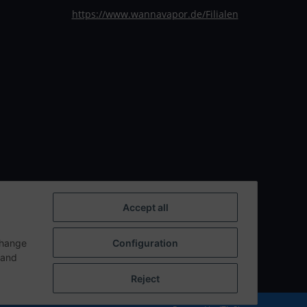
https://www.wannavapor.de/Filialen
Accept all
change
Configuration
n and
Reject