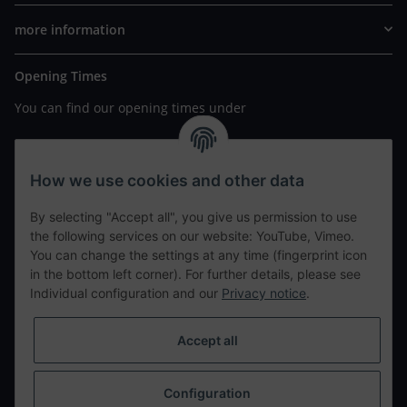
more information
Opening Times
You can find our opening times under
https://www.wannavapor.de/Filialen
your personal site
How we use cookies and other data
By selecting "Accept all", you give us permission to use
contact details
the following services on our website: YouTube, Vimeo.
You can change the settings at any time (fingerprint icon
in the bottom left corner). For further details, please see
tweet
Individual configuration and our
Privacy notice
.
teilen
teilen
Accept all
Info
Configuration
Withdraw from contract