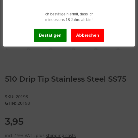
Ich bestätige hiermit, dass ich
mindestens 18 Jahre alt bin!
510 Drip Tip Stainless Steel SS75
SKU:
20198
GTIN:
20198
3,95
incl. 19% VAT , plus
shipping costs