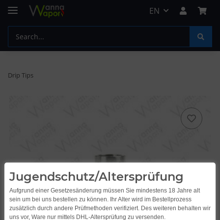
EN
Drip Tips
Jugendschutz/Altersprüfung
Aufgrund einer Gesetzesänderung müssen Sie mindestens 18 Jahre alt
sein um bei uns bestellen zu können. Ihr Alter wird im Bestellprozess
zusätzlich durch andere Prüfmethoden verifiziert. Des weiteren behalten wir
uns vor, Ware nur mittels DHL-Altersprüfung zu versenden.