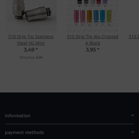
510 Drip Tip Stainless
510 Drip Tip Alu Crossed
510 
Steel VG Mini
A Black
3,49
*
3,95
*
Old price:
5,95
information
payment methods