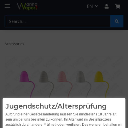
EN
Accessories
Jugendschutz/Altersprüfung
Aufgrund einer Gesetzesänderung müssen Sie mindestens 18 Jahre alt
sein um bei uns bestellen zu können. Ihr Alter wird im Bestellprozess
zusätzlich durch andere Prüfmethoden verifiziert. Des weiteren behalten wir