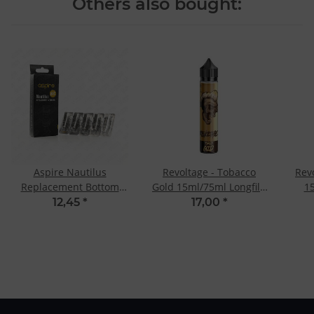
Others also bought:
Aspire Nautilus
Revoltage - Tobacco
Rev
Replacement Bottom
Gold 15ml/75ml Longfill-
15
Vertical Coil 1.0 Ohm
Aroma
12,45
*
17,00
*
Mesh