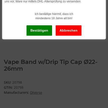
uns vor, Ware nur mittels DHL-Altersprüfung zu versenden.
Ich bestätige hiermit, dass ich
mindestens 18 Jahre alt bin!
Vape Band w/Drip Tip Cap Ø22-
26mm
SKU:
20798
GTIN:
20798
Manufacturers:
Diverse