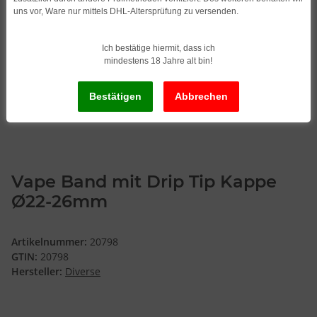
uns vor, Ware nur mittels DHL-Altersprüfung zu versenden.
Ich bestätige hiermit, dass ich
mindestens 18 Jahre alt bin!
Vape Band mit Drip Tip Kappe
Ø22-26mm
Artikelnummer:
20798
GTIN:
20798
Hersteller:
Diverse