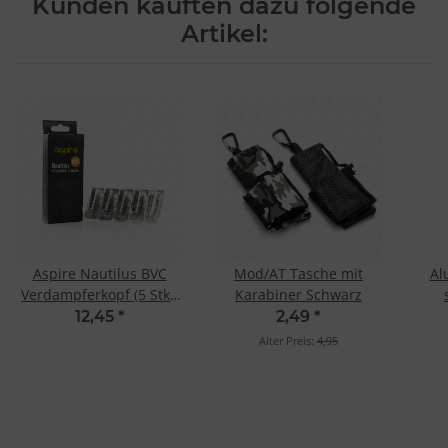
Kunden kauften dazu folgende
Artikel:
Aspire Nautilus BVC
Mod/AT Tasche mit
Al
Verdampferkopf (5 Stk.)
Karabiner Schwarz
1.0 Ohm Mesh
Ve
12,45
*
2,49
*
Alter Preis:
4,95