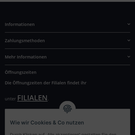
Informationen
Zahlungsmethoden
Mehr Informationen
Öffnungszeiten
Die Öffnungzeiten der Filialen findet ihr
FILIALEN
unter
.
Wir freuen uns auf Euren Besuch. Bitte beachtet die
ausgehängten Hygiene Vorschriften.
Wie wir Cookies & Co nutzen
Ihre persönliche Seite
Durch Klicken auf „Alle akzeptieren“ gestatten Sie den