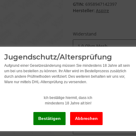
GTIN:
6958947142397
Hersteller:
Aspire
Widerstand
1.0 Ohm Mesh
Jugendschutz/Altersprüfung
Aufgrund einer Gesetzesänderung müssen Sie mindestens 18 Jahre alt sein
12,45
um bei uns bestellen zu können. Ihr Alter wird im Bestellprozess zusätzlich
durch andere Prüfmethoden verifiziert. Des weiteren behalten wir uns vor,
Ware nur mittels DHL-Altersprüfung zu versenden.
inkl. 19% USt. , zzgl.
Versand
Ich bestätige hiermit, dass ich
Lieferzeit:
2 - 3 Werktage
(DE - Ausla
mindestens 18 Jahre alt bin!