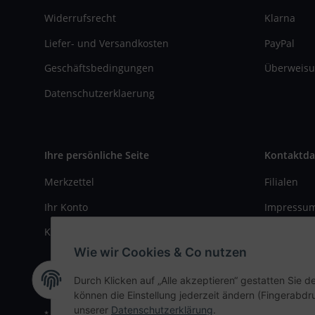
Widerrufsrecht
Klarna
Liefer- und Versandkosten
PayPal
Geschäftsbedingungen
Überweisu
Datenschutzerklaerung
Ihre persönliche Seite
Kontaktda
Merkzettel
Filialen
Ihr Konto
Impressu
Kasse
Kontaktfo
Wie wir Cookies & Co nutzen
Durch Klicken auf „Alle akzeptieren“ gestatten Sie d
können die Einstellung jederzeit ändern (Fingerabdru
unserer
Datenschutzerklärung
.
* Alle Preise inkl. gesetzlicher USt., zzgl.
Versand