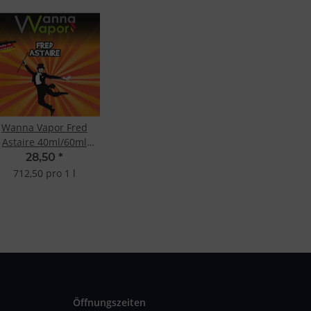
Wanna Vapor Fred
Astaire 40ml/60ml
Shake&Vape
28,50
*
712,50 pro 1 l
Öffnungszeiten