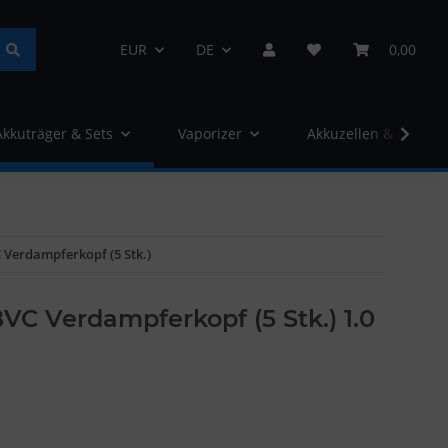
EUR
DE
0,00
Akkuträger & Sets
Vaporizer
Akkuzellen & Ladege
 Verdampferkopf (5 Stk.)
BVC Verdampferkopf (5 Stk.) 1.0