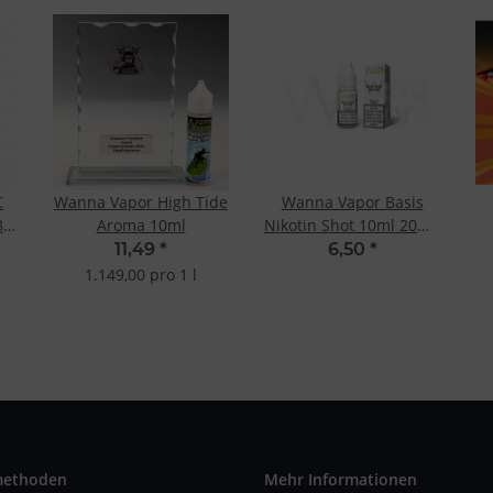
C
Wanna Vapor High Tide
Wanna Vapor Basis
8
Aroma 10ml
Nikotin Shot 10ml 20mg
- 50/50
11,49
*
6,50
*
1.149,00 pro 1 l
methoden
Mehr Informationen