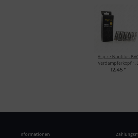
Aspire Nautilus BV
Verdampferkopf 1.
Ohm (5 Stk.)
12,45
*
Informationen
Zahlungs