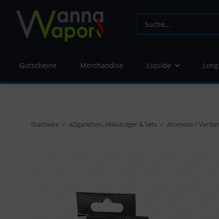
Gutscheine
Merchandise
Liquide
Long
Startseite
eZigaretten, Akkuträger & Sets
Atomizer / Verda