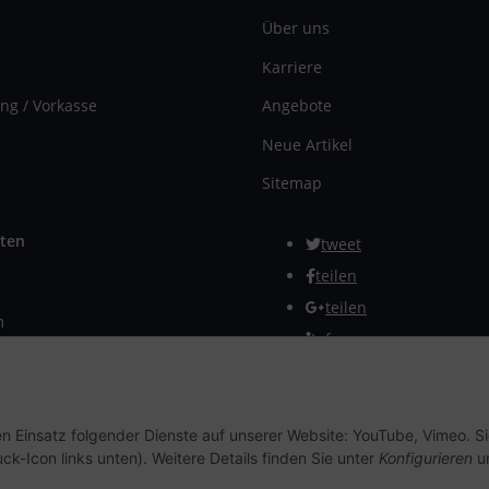
Über uns
Karriere
ng / Vorkasse
Angebote
Neue Artikel
Sitemap
ten
tweet
teilen
teilen
m
Info
rmular
Vertrag widerrufen
en Einsatz folgender Dienste auf unserer Website: YouTube, Vimeo. S
ck-Icon links unten). Weitere Details finden Sie unter
Konfigurieren
un