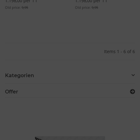
1.198,00 per 1 l
1.198,00 per 1 l
Old price:
9,95
Old price:
9,95
Items 1 - 6 of 6
Kategorien
Offer