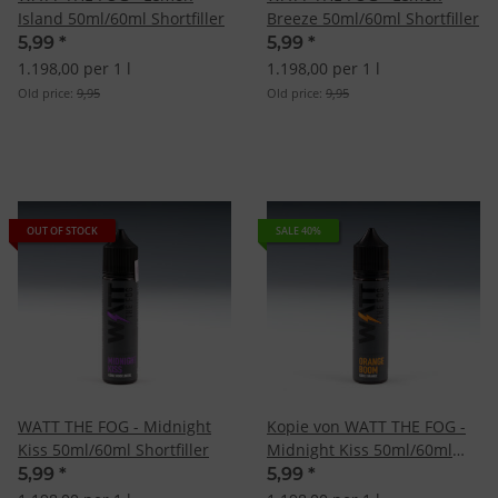
Island 50ml/60ml Shortfiller
Breeze 50ml/60ml Shortfiller
5,99
*
5,99
*
1.198,00 per 1 l
1.198,00 per 1 l
Old price:
9,95
Old price:
9,95
OUT OF STOCK
SALE 40%
WATT THE FOG - Midnight
Kopie von WATT THE FOG -
Kiss 50ml/60ml Shortfiller
Midnight Kiss 50ml/60ml
Shortfiller
5,99
*
5,99
*