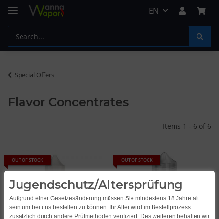
EN
Special Offers
Flavor Concentrates
Items 1 - 6 of 6
OUT OF STOCK
OUT OF STOCK
Jugendschutz/Altersprüfung
Aufgrund einer Gesetzesänderung müssen Sie mindestens 18 Jahre alt
sein um bei uns bestellen zu können. Ihr Alter wird im Bestellprozess
zusätzlich durch andere Prüfmethoden verifiziert. Des weiteren behalten wir