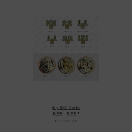
iJoy IMC Decks
6,95 -
8,95
*
Old price:
9,95