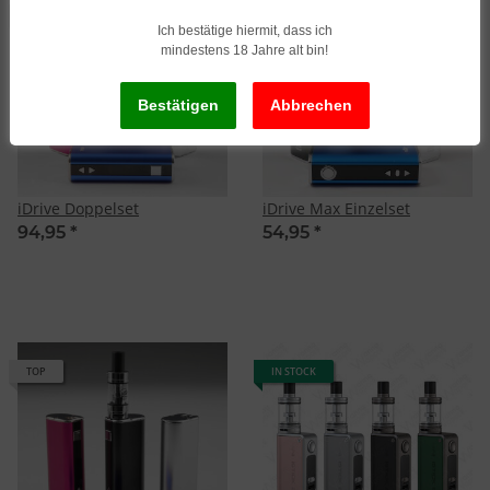
TOP
OUT OF STOCK
Ich bestätige hiermit, dass ich
mindestens 18 Jahre alt bin!
iDrive Doppelset
iDrive Max Einzelset
94,95
*
54,95
*
TOP
IN STOCK