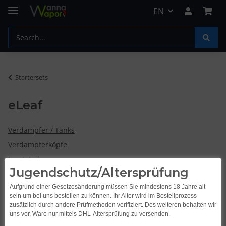
EN
Startersets
eLeaf
Verdampfer / Tanks
Verdampferköpfe
Ersatzteile
Jugendschutz/Altersprüfung
Aufgrund einer Gesetzesänderung müssen Sie mindestens 18 Jahre alt
sein um bei uns bestellen zu können. Ihr Alter wird im Bestellprozess
Items 1 - 4 of 4
zusätzlich durch andere Prüfmethoden verifiziert. Des weiteren behalten wir
uns vor, Ware nur mittels DHL-Altersprüfung zu versenden.