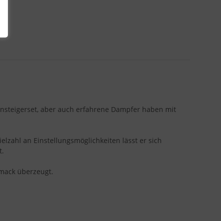
Einsteigerset, aber auch erfahrene Dampfer haben mit
ielzahl an Einstellungsmöglichkeiten lässt er sich
t.
hmack überzeugt.