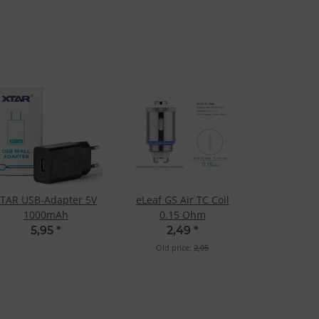
TAR USB-Adapter 5V
eLeaf GS Air TC Coil
1000mAh
0.15 Ohm
5,95
*
2,49
*
Old price:
2,95