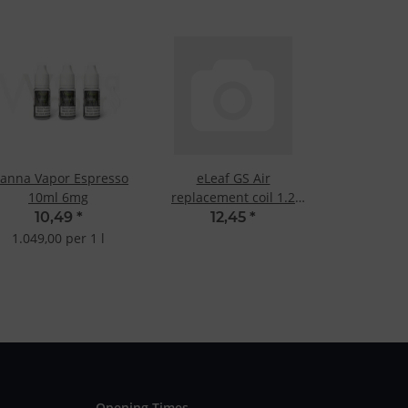
anna Vapor Espresso
eLeaf GS Air
10ml 6mg
replacement coil 1.2
Ohm
10,49
*
12,45
*
1.049,00 per 1 l
Opening Times