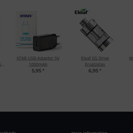
XTAR USB-Adapter 5V
Eleaf GS Drive
W
5
1000mAh
Ersatzglas
5,95
*
6,95
*
methods
more information