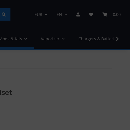
EUR
EN
0,00
 Mods & Kits
Vaporizer
Chargers & Batteries
lset