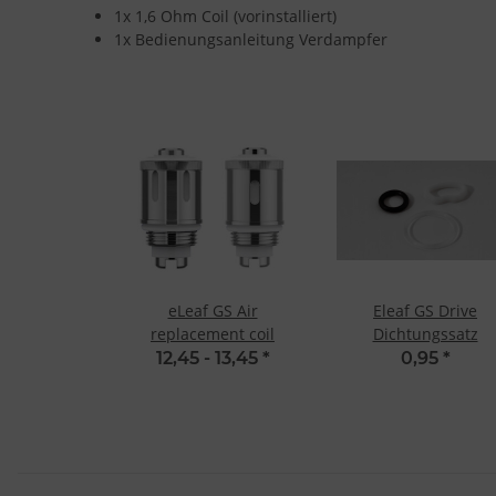
1x 1,6 Ohm Coil (vorinstalliert)
1x Bedienungsanleitung Verdampfer
eLeaf GS Air
Eleaf GS Drive
replacement coil
Dichtungssatz
12,45 -
13,45
*
0,95
*