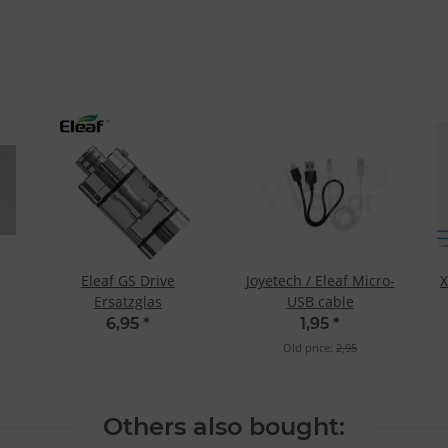
Eleaf GS Drive
Joyetech / Eleaf Micro-
X
Ersatzglas
USB cable
6,95
*
1,95
*
Old price:
2,95
Others also bought: