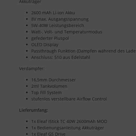
Akkuträger
2600 mAh Li-ion Akku
8V max. Ausgangsspannung
5W-40W Leistungsbereich
Watt-, Volt- und Temperaturmodus
gefederter Pluspol
OLED Display
Passthrough Funktion (Dampfen während des Lade
Anschluss: 510 aus Edelstahl
Verdampfer:
16,5mm Durchmesser
2ml Tankvolumen
Top Fill System
stufenlos verstellbare Airflow Control
Lieferumfang:
1x Eleaf iStick TC 40W 2600mAh MOD
1x Bedienungsanleitung Akkuträger
1x Eleaf GS Drive