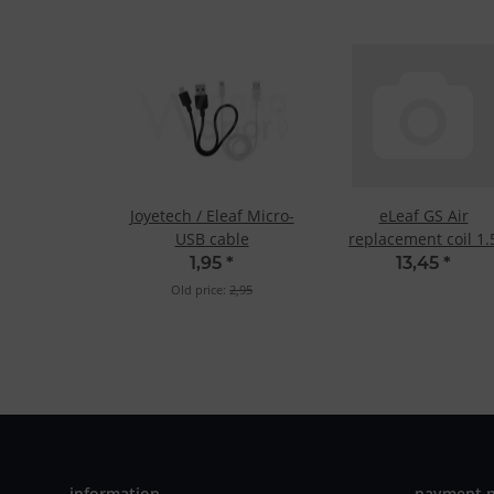
Joyetech / Eleaf Micro-
eLeaf GS Air
USB cable
replacement coil 1.
Ohm Dual Coil
1,95
*
13,45
*
Old price:
2,95
information
payment 