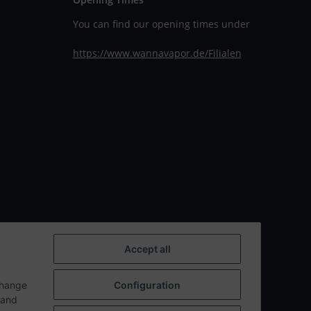
You can find our opening times under
https://www.wannavapor.de/Filialen
Accept all
change
Configuration
n and