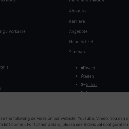
About us
Karriere
ng / Vorkasse
Angebote
Neue Artikel
Sitemap
tails
tweet
teilen
teilen
m
Info
rmular
Withdraw from contract
 use the following services on our website: YouTube, Vimeo. You can 
m left corner). For further details, please see Individual configuratio