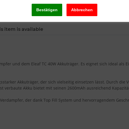
s item is available
mpfer und dem Eleaf TC 40W Akkuträger. Es eignet sich ideal als 
tarker Akkuträger, der sich vielseitig einsetzen lässt. Durch die V
erst verbaute Akku bietet mit seinen 2600mAh ausreichend Kapazitä
oil Verdampfer, der dank Top Fill System und hervorragendem Gesc