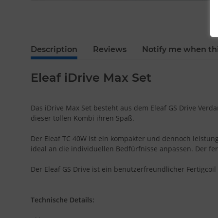
Description
Reviews
Notify me when thi
Eleaf iDrive Max Set
Das iDrive Max Set besteht aus dem Eleaf GS Drive Verda
dieser tollen Kombi ihren Spaß.
Der Eleaf TC 40W ist ein kompakter und dennoch leistungss
ideal an die individuellen Bedfürfnisse anpassen. Der f
Der Eleaf GS Drive ist ein benutzerfreundlicher Fertigc
Technische Details: