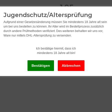
1,95
Jugendschutz/Altersprüfung
incl. 19% VAT , plus
shipping c
Aufgrund einer Gesetzesänderung müssen Sie mindestens 18 Jahre alt sein
Old price: 2,95
um bei uns bestellen zu können. Ihr Alter wird im Bestellprozess zusätzlich
durch andere Prüfmethoden verifiziert. Des weiteren behalten wir uns vor,
Ware nur mittels DHL-Altersprüfung zu versenden.
Delivery status: Immediately av
Delivery time:
2 - 3 Workdays
(DE - in
Ich bestätige hiermit, dass ich
mindestens 18 Jahre alt bin!