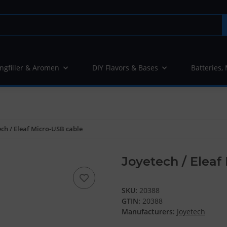
ngfiller & Aromen
DIY Flavors & Bases
Batteries,
ech / Eleaf Micro-USB cable
Joyetech / Eleaf
SKU:
20388
GTIN:
20388
Manufacturers:
Joyetech