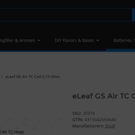
ngfiller & Aromen
DIY Flavors & Bases
Batteries,
eLeaf GS Air TC Coil 0.15 Ohm
eLeaf GS Air TC 
SKU:
20374
GTIN:
4313042656644
Manufacturers:
Eleaf