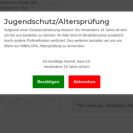
VPE
Jugendschutz/Altersprüfung
Please select a variation.
Aufgrund einer Gesetzesänderung müssen Sie mindestens 18 Jahre alt sein
um bei uns bestellen zu können. Ihr Alter wird im Bestellprozess zusätzlich
durch andere Prüfmethoden verifiziert. Des weiteren behalten wir uns vor,
2,49
Ware nur mittels DHL-Altersprüfung zu versenden.
Ich bestätige hiermit, dass ich
incl. 19% VAT , plus
shipping c
mindestens 18 Jahre alt bin!
Old price: 2,95
x
This item has variations. Pl