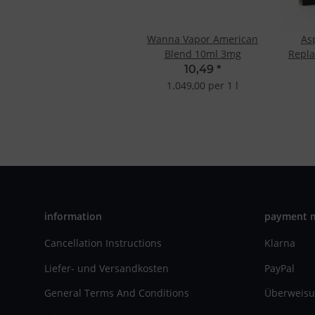
Wanna Vapor American
As
Blend 10ml 3mg
Repl
Verti
10,49
*
1.049,00 per 1 l
information
payment 
Cancellation Instructions
Klarna
Liefer- und Versandkosten
PayPal
General Terms And Conditions
Überweisu