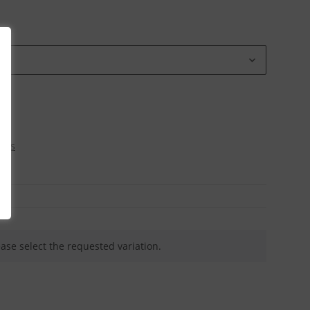
osts
ease select the requested variation.