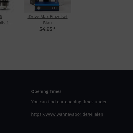
6
iDrive Max Einzelset
ls 1.6
Blau
54,95
*
Opening Times
You can find our opening times under
https://www.wannavapor.de/Filialen