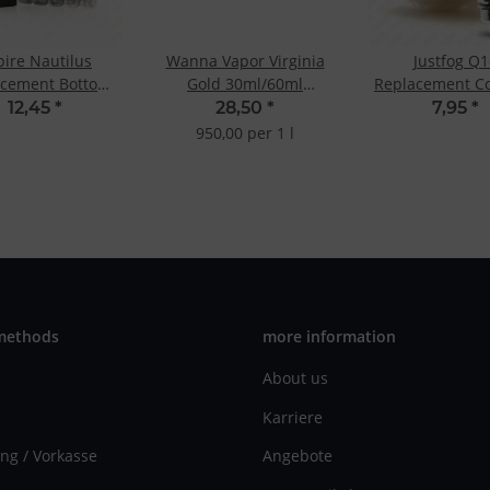
pire Nautilus
Wanna Vapor Virginia
Justfog Q1
acement Bottom
Gold 30ml/60ml
Replacement Coi
cal Coil 0.3 Ohm
Shake&Vape
Ohm
12,45
*
28,50
*
7,95
*
Mesh
950,00 per 1 l
methods
more information
About us
Karriere
ng / Vorkasse
Angebote