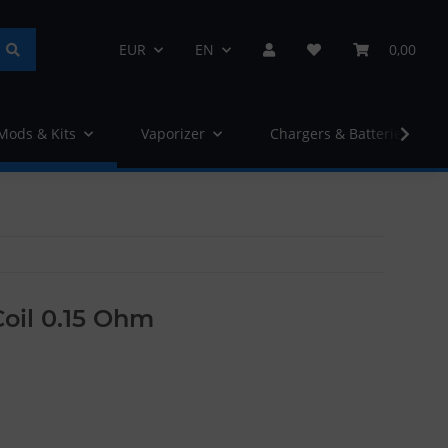
EUR
EN
0,00
 Mods & Kits
Vaporizer
Chargers & Batteries
Coil 0.15 Ohm