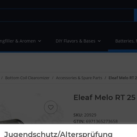
ngfiller & Aromen
DIY Flavors & Bases
Batteries,
Bottom Coil Clearomizer
Accessories & Spare Parts
Eleaf Melo RT 2
Eleaf Melo RT 25
SKU:
20929
GTIN:
6971365273658
Manufacturers:
Eleaf
Jugendschutz/Altersprüfung