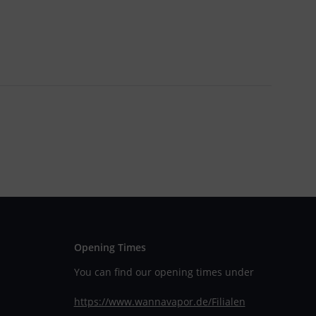
Opening Times
You can find our opening times under
https://www.wannavapor.de/Filialen