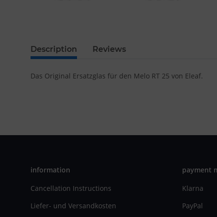
Description
Reviews
Das Original Ersatzglas für den Melo RT 25 von Eleaf.
information
payment 
Cancellation Instructions
Klarna
Liefer- und Versandkosten
PayPal