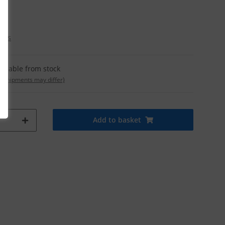
osts
ailable from stock
t. shipments may differ)
Add to basket