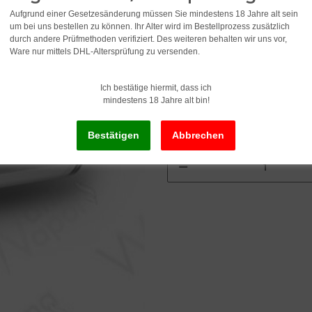
3,95
Aufgrund einer Gesetzesänderung müssen Sie mindestens 18 Jahre alt sein
um bei uns bestellen zu können. Ihr Alter wird im Bestellprozess zusätzlich
durch andere Prüfmethoden verifiziert. Des weiteren behalten wir uns vor,
incl. 19% VAT , plus
shipping c
Ware nur mittels DHL-Altersprüfung zu versenden.
Ich bestätige hiermit, dass ich
Delivery status: Immediately av
mindestens 18 Jahre alt bin!
Delivery time:
2 - 3 Workdays
(DE - in