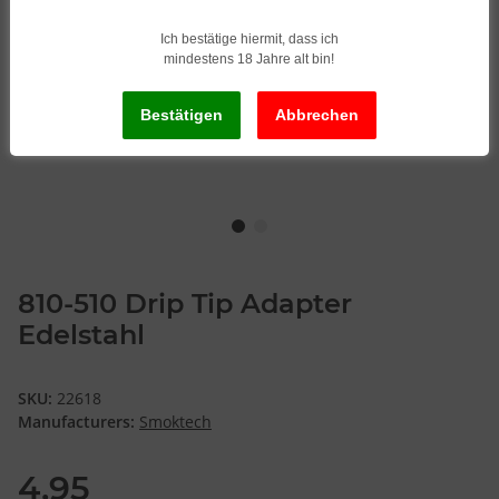
Ich bestätige hiermit, dass ich
mindestens 18 Jahre alt bin!
810-510 Drip Tip Adapter
Edelstahl
SKU:
22618
Manufacturers:
Smoktech
4,95