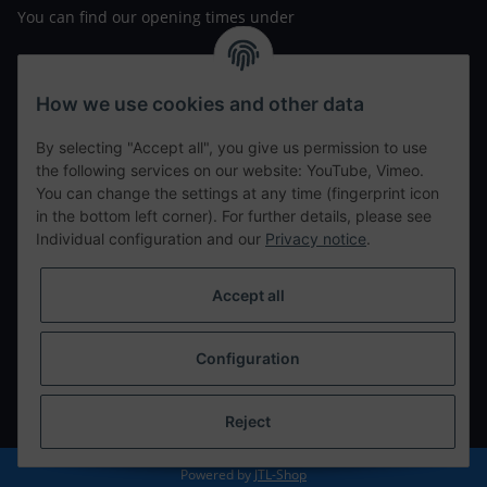
You can find our opening times under
https://www.wannavapor.de/Filialen
your personal site
How we use cookies and other data
By selecting "Accept all", you give us permission to use
contact details
the following services on our website: YouTube, Vimeo.
You can change the settings at any time (fingerprint icon
in the bottom left corner). For further details, please see
tweet
Individual configuration and our
Privacy notice
.
teilen
teilen
Accept all
Info
Configuration
Withdraw from contract
* All prices incl. VAT, plus
shipping fees
Reject
Powered by
JTL-Shop