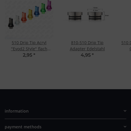
510 Drip Tip Acryl
810-510 Drip Tip
510 D
"Evod2 Style" flach
Adapter Edelstahl
Transparent
2,95
*
4,95
*
information
payment methods