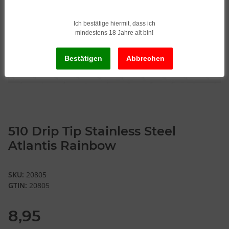
Ich bestätige hiermit, dass ich
mindestens 18 Jahre alt bin!
510 Drip Tip Stainless Steel
Atlantis Rainbow
SKU:
20805
GTIN:
20805
8,95