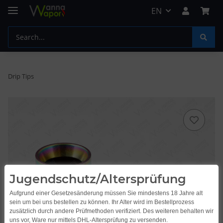
EN
Drip Tips
Jugendschutz/Altersprüfung
Aufgrund einer Gesetzesänderung müssen Sie mindestens 18 Jahre alt
sein um bei uns bestellen zu können. Ihr Alter wird im Bestellprozess
zusätzlich durch andere Prüfmethoden verifiziert. Des weiteren behalten wir
uns vor, Ware nur mittels DHL-Altersprüfung zu versenden.