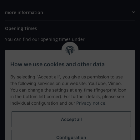
more information
Opening Times
You can find our opening times under
https://www.wannavapor.de/Filialen
your personal site
How we use cookies and other data
By selecting "Accept all", you give us permission to use
contact details
the following services on our website: YouTube, Vimeo.
You can change the settings at any time (fingerprint icon
in the bottom left corner). For further details, please see
tweet
Individual configuration and our
Privacy notice
.
teilen
teilen
Accept all
Info
Configuration
Withdraw from contract