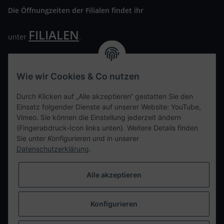
Die Öffnungzeiten der Filialen findet ihr
FILIALEN
unter
.
Wir freuen uns auf Euren Besuch. Bitte beachtet die
ausgehängten Hygiene Vorschriften.
Wie wir Cookies & Co nutzen
Ihre persönliche Seite
Durch Klicken auf „Alle akzeptieren“ gestatten Sie den
Einsatz folgender Dienste auf unserer Website: YouTube,
Kontaktdaten
Vimeo. Sie können die Einstellung jederzeit ändern
(Fingerabdruck-Icon links unten). Weitere Details finden
Sie unter
Konfigurieren
und in unserer
tweet
Datenschutzerklärung
.
teilen
teilen
Alle akzeptieren
Info
Konfigurieren
Vertrag widerrufen