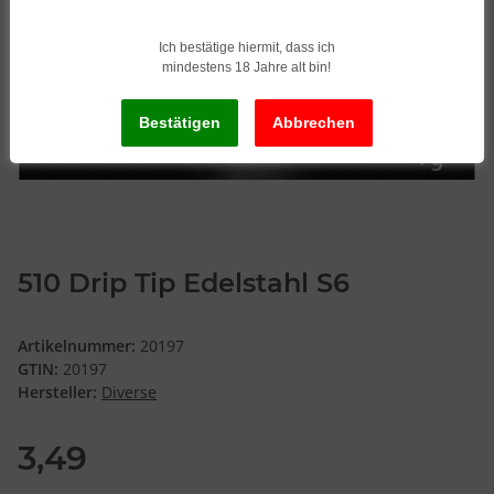
Ich bestätige hiermit, dass ich
mindestens 18 Jahre alt bin!
510 Drip Tip Edelstahl S6
Artikelnummer:
20197
GTIN:
20197
Hersteller:
Diverse
3,49