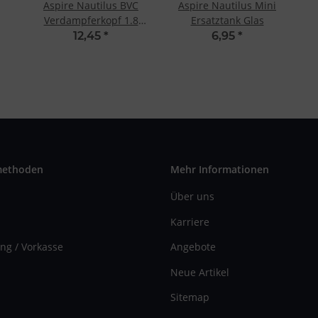
Aspire Nautilus BVC
Aspire Nautilus Mini
Verdampferkopf 1.8
Ersatztank Glas
Ohm (5 Stk.)
12,45
*
6,95
*
methoden
Mehr Informationen
Über uns
Karriere
ng / Vorkasse
Angebote
Neue Artikel
Sitemap