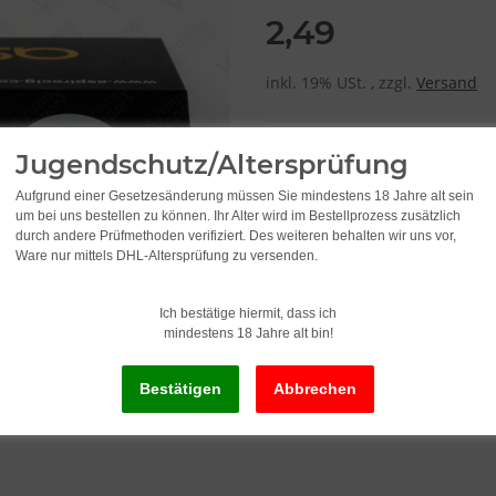
2,49
inkl. 19% USt. , zzgl.
Versand
Lieferstatus: Sofort ab Lager li
Jugendschutz/Altersprüfung
Lieferzeit:
2 - 3 Werktage
(DE - Ausla
Aufgrund einer Gesetzesänderung müssen Sie mindestens 18 Jahre alt sein
um bei uns bestellen zu können. Ihr Alter wird im Bestellprozess zusätzlich
durch andere Prüfmethoden verifiziert. Des weiteren behalten wir uns vor,
Ware nur mittels DHL-Altersprüfung zu versenden.
Ich bestätige hiermit, dass ich
mindestens 18 Jahre alt bin!