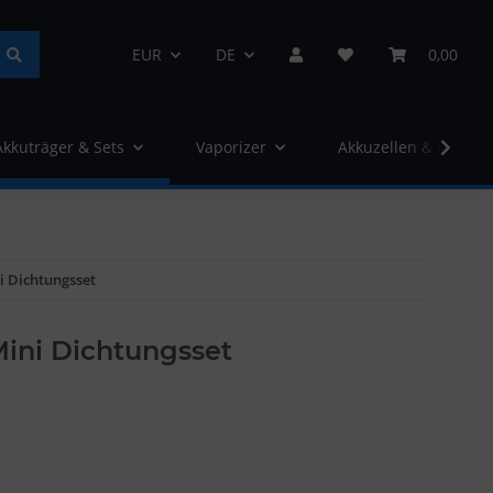
EUR
DE
0,00
Akkuträger & Sets
Vaporizer
Akkuzellen & Ladege
i Dichtungsset
Mini Dichtungsset