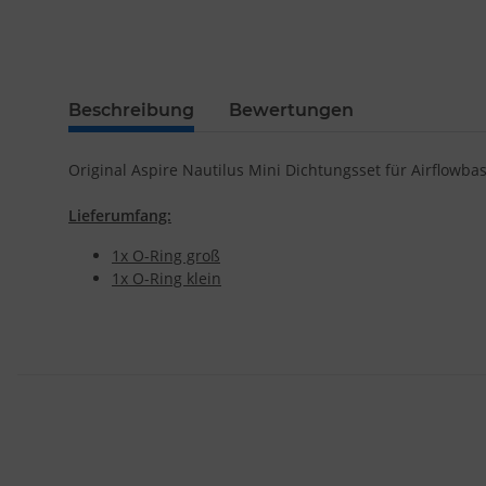
Beschreibung
Bewertungen
Original Aspire Nautilus Mini Dichtungsset für Airflowb
Lieferumfang:
1x O-Ring groß
1x O-Ring klein