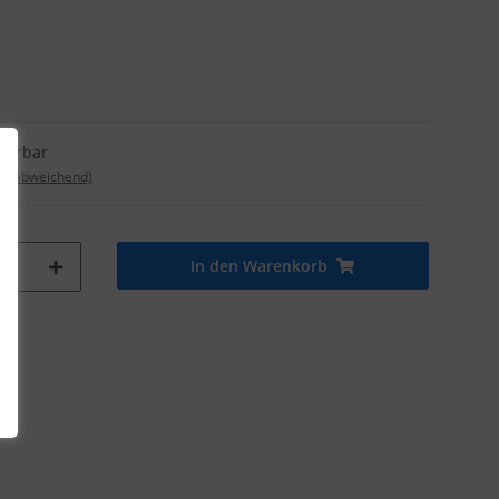
eferbar
nd abweichend)
In den Warenkorb