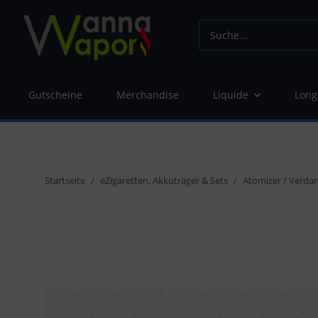
Gutscheine
Merchandise
Liquide
Long
Startseite
eZigaretten, Akkuträger & Sets
Atomizer / Verda