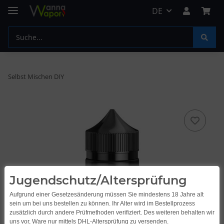
DE
Selbst Mischen DIY
Jugendschutz/Altersprüfung
Aufgrund einer Gesetzesänderung müssen Sie mindestens 18 Jahre alt
sein um bei uns bestellen zu können. Ihr Alter wird im Bestellprozess
zusätzlich durch andere Prüfmethoden verifiziert. Des weiteren behalten wir
uns vor, Ware nur mittels DHL-Altersprüfung zu versenden.