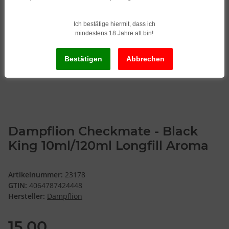
Ich bestätige hiermit, dass ich
mindestens 18 Jahre alt bin!
Dampflion Checkmate - Black
King 10ml/120ml Longfill Aroma
Artikelnummer:
23178
GTIN:
4064787424448
Hersteller:
Dampflion
15,00