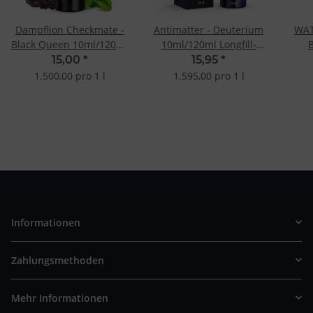
Dampflion Checkmate -
Antimatter - Deuterium
WAT
Black Queen 10ml/120ml
10ml/120ml Longfill-
Longfill-Aroma
Aroma
15,00
*
15,95
*
1.500,00 pro 1 l
1.595,00 pro 1 l
Informationen
Zahlungsmethoden
Mehr Informationen