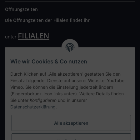
Öffnungszeiten
Die Öffnungzeiten der Filialen findet ihr
FILIALEN
unter
.
Wir freuen uns auf Euren Besuch. Bitte beachtet die
ausgehängten Hygiene Vorschriften.
Wie wir Cookies & Co nutzen
Ihre persönliche Seite
Durch Klicken auf „Alle akzeptieren“ gestatten Sie den
Einsatz folgender Dienste auf unserer Website: YouTube,
Kontaktdaten
Vimeo. Sie können die Einstellung jederzeit ändern
(Fingerabdruck-Icon links unten). Weitere Details finden
Sie unter
Konfigurieren
und in unserer
tweet
Datenschutzerklärung
.
teilen
teilen
Alle akzeptieren
Info