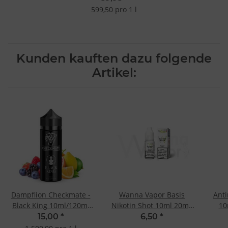
599,50 pro 1 l
Kunden kauften dazu folgende
Artikel:
Dampflion Checkmate -
Wanna Vapor Basis
Anti
Black King 10ml/120ml
Nikotin Shot 10ml 20mg
10
Longfill Aroma
- 50/50
15,00
*
6,50
*