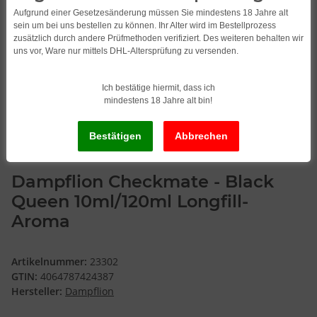
Aufgrund einer Gesetzesänderung müssen Sie mindestens 18 Jahre alt
sein um bei uns bestellen zu können. Ihr Alter wird im Bestellprozess
zusätzlich durch andere Prüfmethoden verifiziert. Des weiteren behalten wir
uns vor, Ware nur mittels DHL-Altersprüfung zu versenden.
Ich bestätige hiermit, dass ich
mindestens 18 Jahre alt bin!
Dampflion Checkmate - Black
Queen 10ml/120ml Longfill-
Aroma
Artikelnummer:
23302
GTIN:
4064787424387
Hersteller:
Dampflion