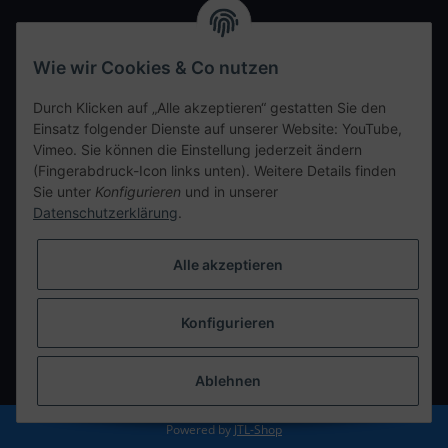
Wir freuen uns auf Euren Besuch. Bitte beachtet die
ausgehängten Hygiene Vorschriften.
Wie wir Cookies & Co nutzen
Ihre persönliche Seite
Durch Klicken auf „Alle akzeptieren“ gestatten Sie den
Einsatz folgender Dienste auf unserer Website: YouTube,
Kontaktdaten
Vimeo. Sie können die Einstellung jederzeit ändern
(Fingerabdruck-Icon links unten). Weitere Details finden
Sie unter
Konfigurieren
und in unserer
tweet
Datenschutzerklärung
.
teilen
teilen
Alle akzeptieren
Info
Konfigurieren
Vertrag widerrufen
* Alle Preise inkl. gesetzlicher USt., zzgl.
Versand
Ablehnen
Powered by
JTL-Shop