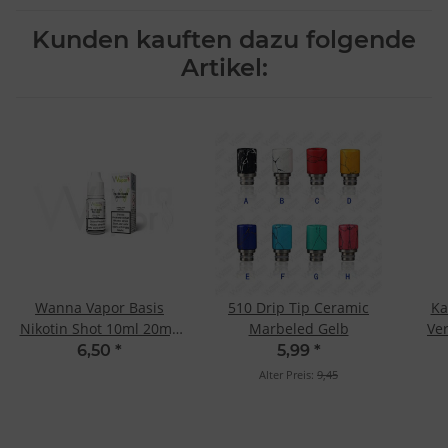
Kunden kauften dazu folgende
Artikel:
Wanna Vapor Basis
510 Drip Tip Ceramic
Ka
Nikotin Shot 10ml 20mg
Marbeled Gelb
Ve
- 70/30
6,50
*
5,99
*
Alter Preis:
9,45