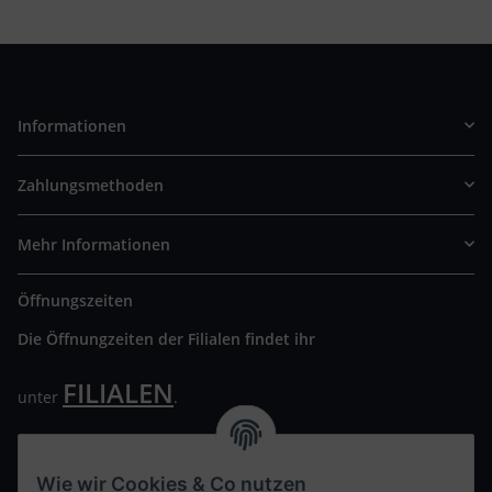
Informationen
Zahlungsmethoden
Mehr Informationen
Öffnungszeiten
Die Öffnungzeiten der Filialen findet ihr
FILIALEN
unter
.
Wir freuen uns auf Euren Besuch. Bitte beachtet die
ausgehängten Hygiene Vorschriften.
Wie wir Cookies & Co nutzen