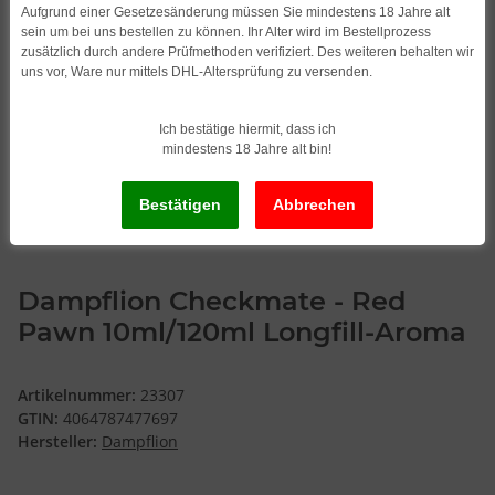
Aufgrund einer Gesetzesänderung müssen Sie mindestens 18 Jahre alt
sein um bei uns bestellen zu können. Ihr Alter wird im Bestellprozess
zusätzlich durch andere Prüfmethoden verifiziert. Des weiteren behalten wir
uns vor, Ware nur mittels DHL-Altersprüfung zu versenden.
Ich bestätige hiermit, dass ich
mindestens 18 Jahre alt bin!
Dampflion Checkmate - Red
Pawn 10ml/120ml Longfill-Aroma
Artikelnummer:
23307
GTIN:
4064787477697
Hersteller:
Dampflion