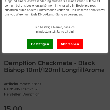
Aufgrund einer Gesetzesänderung müssen Sie mindestens 18 Jahre alt
sein um bei uns bestellen zu können. Ihr Alter wird im Bestellprozess
zusätzlich durch andere Prüfmethoden verifiziert. Des weiteren behalten wir
uns vor, Ware nur mittels DHL-Altersprüfung zu versenden.
Ich bestätige hiermit, dass ich
mindestens 18 Jahre alt bin!
Dampflion Checkmate - Black
Bishop 10ml/120ml LongfillAroma
Artikelnummer:
22823
GTIN:
4064787424325
Hersteller:
Dampflion
15,00