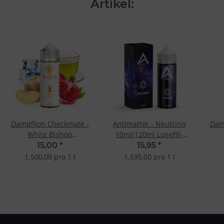
Artikel:
Dampflion Checkmate -
Antimatter - Neutrino
Dam
White Bishop
10ml/120ml Longfill-
10ml/120ml Longfill-
Aroma
10
15,00
*
15,95
*
Aroma
1.500,00 pro 1 l
1.595,00 pro 1 l