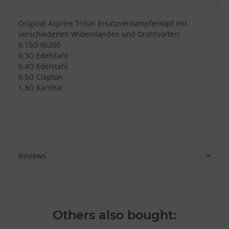
Original Asprire Triton Ersatzverdampferkopf mit
verschiedenen Widerständen und Drahtsorten:
0.15O Ni200
0.3O Edelstahl
0.4O Edelstahl
0.5O Clapton
1.8O Kanthal
Reviews
Others also bought: