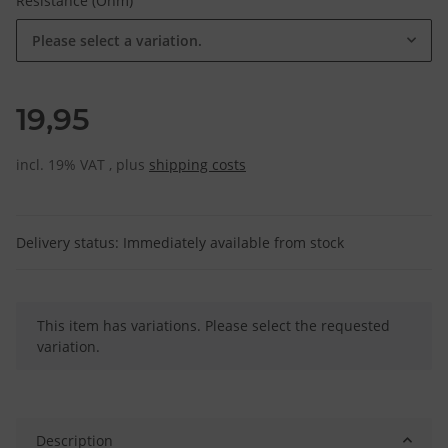
Resistance (Ohm)
Please select a variation.
19,95
incl. 19% VAT , plus
shipping costs
Delivery status: Immediately available from stock
x
This item has variations. Please select the requested
variation.
Description