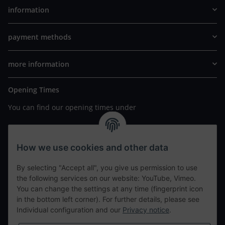
information
payment methods
more information
Opening Times
You can find our opening times under
https://www.wannavapor.de/Filialen
your personal site
How we use cookies and other data
By selecting "Accept all", you give us permission to use
contact details
the following services on our website: YouTube, Vimeo.
You can change the settings at any time (fingerprint icon
in the bottom left corner). For further details, please see
tweet
Individual configuration and our
Privacy notice
.
teilen