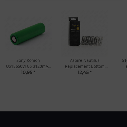
Sony Konion
Aspire Nautilus
51
US18650VTC6 3120mAh
Replacement Bottom
30A
Vertical Coil 1.8 Ohm
10,95
*
12,45
*