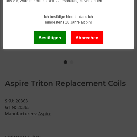
uns vor, Ware nur mittels DHL-Altersprüfung zu versenden.
Ich bestätige hiermit, dass ich
mindestens 18 Jahre alt bin!
Aspire Triton Replacement Coils
SKU:
20363
GTIN:
20363
Manufacturers:
Aspire