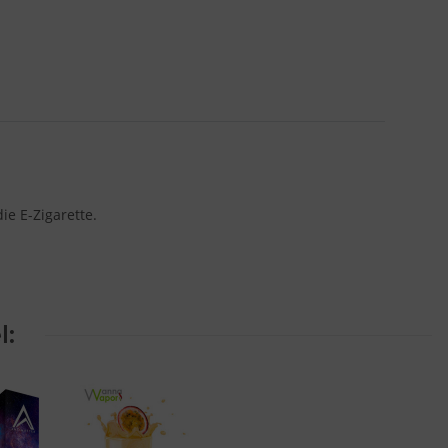
e E-Zigarette.
l: