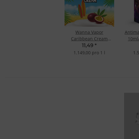
Wanna Vapor
Antima
Caribbean Cream
10ml/
Aroma 10ml
11,49
*
1.149,00 pro 1 l
1.