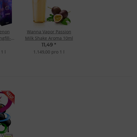
Xenon
Wanna Vapor Passion
gfill-
Milk Shake Aroma 10ml
11,49
*
1 l
1.149,00 pro 1 l