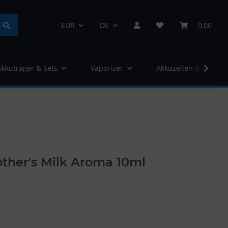
EUR
DE
0,00
Akkuträger & Sets
Vaporizer
Akkuzellen & Ladege
her's Milk Aroma 10ml