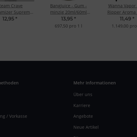
team Crave
BangJuice - Gum -
Wanna Vapor 
mizer Supreme
minzig 20ml/60ml
Ripper Aroma
V2 Velocity Deck
Longfill-Aroma
12,95
*
13,95
*
11,49
*
697,50 pro 1 l
1.149,00 pro 
methoden
Mehr Informationen
Über uns
Karriere
ng / Vorkasse
Angebote
Neue Artikel