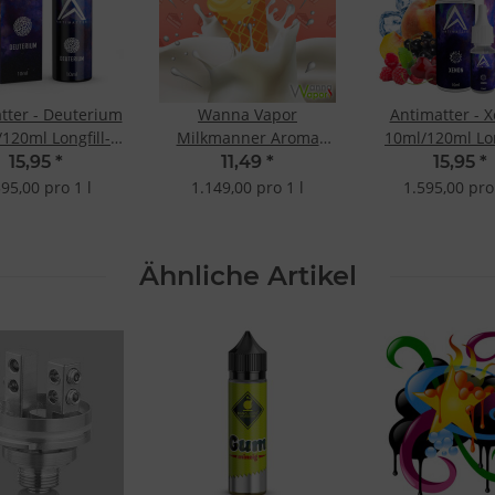
tter - Deuterium
Wanna Vapor
Antimatter - 
120ml Longfill-
Milkmanner Aroma
10ml/120ml Lon
Aroma
10ml
Aroma
15,95
*
11,49
*
15,95
*
595,00 pro 1 l
1.149,00 pro 1 l
1.595,00 pro 
Ähnliche Artikel