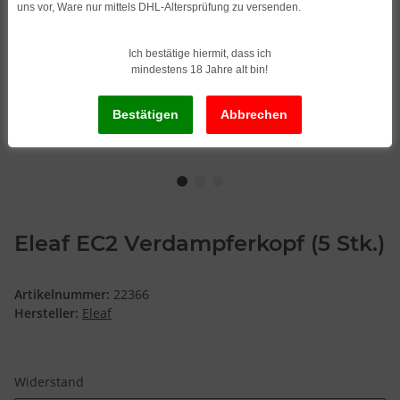
uns vor, Ware nur mittels DHL-Altersprüfung zu versenden.
Ich bestätige hiermit, dass ich
mindestens 18 Jahre alt bin!
Eleaf EC2 Verdampferkopf (5 Stk.)
Artikelnummer:
22366
Hersteller:
Eleaf
Widerstand