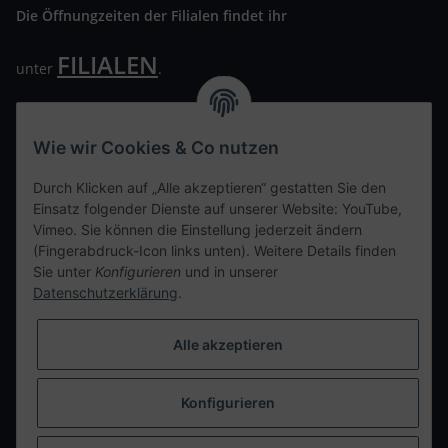
Die Öffnungzeiten der Filialen findet ihr
FILIALEN
unter
.
Wir freuen uns auf Euren Besuch. Bitte beachtet die
ausgehängten Hygiene Vorschriften.
Wie wir Cookies & Co nutzen
Ihre persönliche Seite
Durch Klicken auf „Alle akzeptieren“ gestatten Sie den
Einsatz folgender Dienste auf unserer Website: YouTube,
Kontaktdaten
Vimeo. Sie können die Einstellung jederzeit ändern
(Fingerabdruck-Icon links unten). Weitere Details finden
Sie unter
Konfigurieren
und in unserer
tweet
Datenschutzerklärung
.
teilen
teilen
Alle akzeptieren
Info
Konfigurieren
Vertrag widerrufen