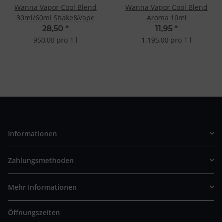
Wanna Vapor Cool Blend
Wanna Vapor Cool Blend
30ml/60ml Shake&Vape
Aroma 10ml
28,50
*
11,95
*
950,00 pro 1 l
1.195,00 pro 1 l
Informationen
Zahlungsmethoden
Mehr Informationen
Öffnungszeiten