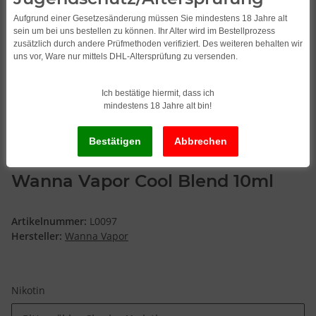
Aufgrund einer Gesetzesänderung müssen Sie mindestens 18 Jahre alt
sein um bei uns bestellen zu können. Ihr Alter wird im Bestellprozess
zusätzlich durch andere Prüfmethoden verifiziert. Des weiteren behalten wir
uns vor, Ware nur mittels DHL-Altersprüfung zu versenden.
Ich bestätige hiermit, dass ich
mindestens 18 Jahre alt bin!
Wanna Vapor Cool Blend 10ml
Artikelnummer:
L0097
Hersteller:
Wanna Vapor
Nikotin