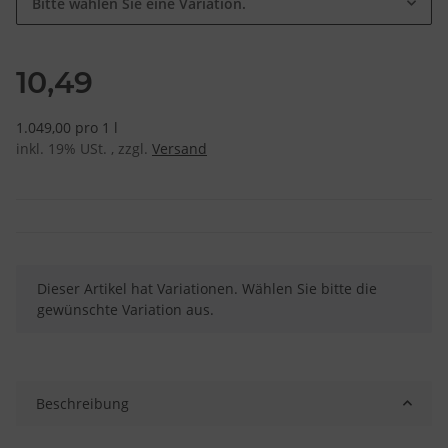
Bitte wählen Sie eine Variation.
10,49
1.049,00 pro 1 l
inkl. 19% USt. , zzgl.
Versand
x
Dieser Artikel hat Variationen. Wählen Sie bitte die
gewünschte Variation aus.
Beschreibung