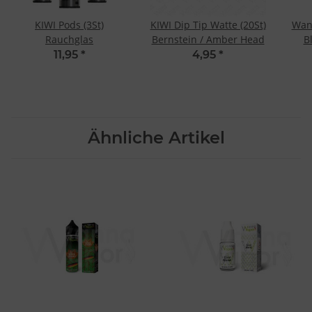
KIWI Pods (3St)
KIWI Dip Tip Watte (20St)
Wan
Rauchglas
Bernstein / Amber Head
B
11,95
*
4,95
*
Ähnliche Artikel