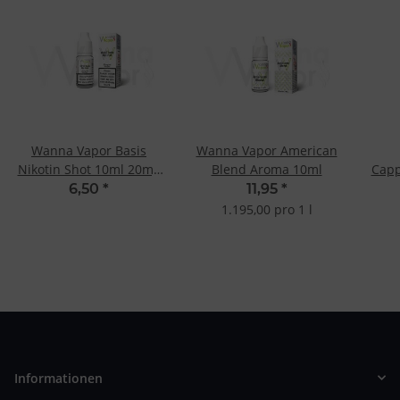
Wanna Vapor Basis
Wanna Vapor American
Nikotin Shot 10ml 20mg
Blend Aroma 10ml
Capp
- 50/50
6,50
*
11,95
*
1.195,00 pro 1 l
Informationen