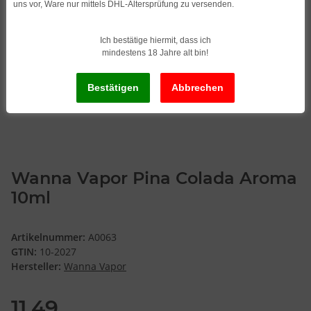
uns vor, Ware nur mittels DHL-Altersprüfung zu versenden.
Ich bestätige hiermit, dass ich
mindestens 18 Jahre alt bin!
Wanna Vapor Pina Colada Aroma
10ml
Artikelnummer:
A0063
GTIN:
10-2027
Hersteller:
Wanna Vapor
11,49