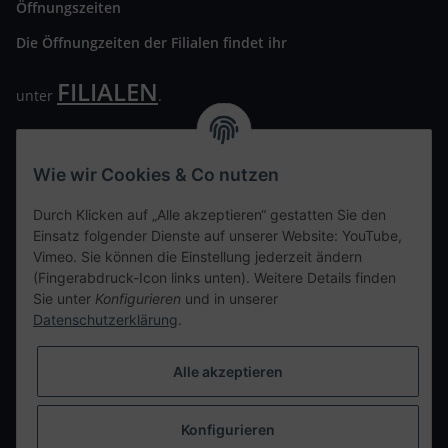
Öffnungszeiten
Die Öffnungzeiten der Filialen findet ihr
FILIALEN
unter
.
Wir freuen uns auf Euren Besuch. Bitte beachtet die
ausgehängten Hygiene Vorschriften.
Wie wir Cookies & Co nutzen
Ihre persönliche Seite
Durch Klicken auf „Alle akzeptieren“ gestatten Sie den
Einsatz folgender Dienste auf unserer Website: YouTube,
Kontaktdaten
Vimeo. Sie können die Einstellung jederzeit ändern
(Fingerabdruck-Icon links unten). Weitere Details finden
Sie unter
Konfigurieren
und in unserer
tweet
Datenschutzerklärung
.
teilen
teilen
Alle akzeptieren
Info
Konfigurieren
Vertrag widerrufen