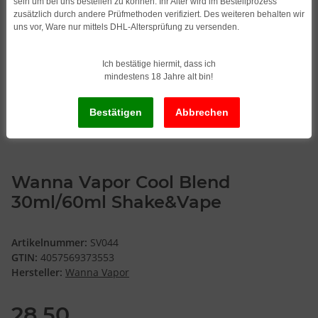
sein um bei uns bestellen zu können. Ihr Alter wird im Bestellprozess
zusätzlich durch andere Prüfmethoden verifiziert. Des weiteren behalten wir
uns vor, Ware nur mittels DHL-Altersprüfung zu versenden.
Ich bestätige hiermit, dass ich
mindestens 18 Jahre alt bin!
Wanna Vapor Cool Blend
30ml/60ml Shake&Vape
Artikelnummer:
SV044
GTIN:
4057569373553
Hersteller:
Wanna Vapor
28,50