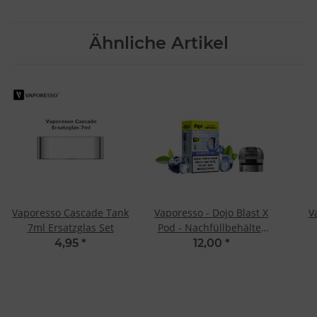
Ähnliche Artikel
Vaporesso Cascade Tank
Vaporesso - Dojo Blast X
V
7ml Ersatzglas Set
Pod - Nachfüllbehälter
Blueberry Ice
4,95
*
12,00
*
10ml/20mg