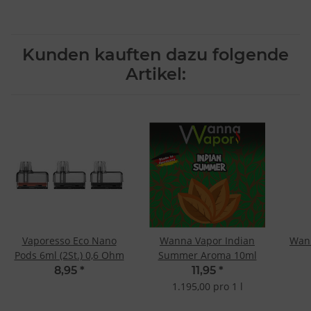
Kunden kauften dazu folgende
Artikel:
Vaporesso Eco Nano
Wanna Vapor Indian
Wann
Pods 6ml (2St.) 0,6 Ohm
Summer Aroma 10ml
8,95
*
11,95
*
1.195,00 pro 1 l