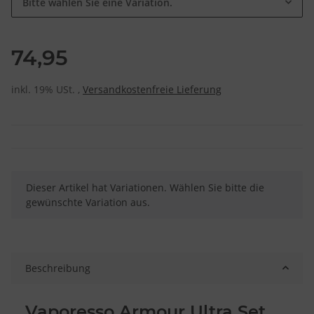
Bitte wählen Sie eine Variation.
74,95
inkl. 19% USt. ,
Versandkostenfreie Lieferung
x
Dieser Artikel hat Variationen. Wählen Sie bitte die
gewünschte Variation aus.
Beschreibung
Vaporesso Armour Ultra Set