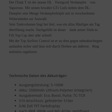
Der ITank T ist der neuste DL Fertigcoil Verdampfer von
Vaporesso. Mit seinen bewährt GTi Coils stehen dem DL-
Dampfer eine Menge Verdampferköpfe mit in verscheidenen
Widerständen zur Auswahl.
Sein Tankvolumen liegt bei 6ml, was ein allzu Häufiges am Tag
überflüssig macht. Nachgefüllt ist dieser dank seiner Slide-to
Fill Top Cap aber sehr schnell.
Mit der Top Airflow Control ist er zu dem gegen unbeabsichtigtes
auslaufen sicher und lässt sich durch Drehen am äußeren Ring
stufenlos regulieren.
Technische Daten des Akkuträger:
Ausgangsleistung: 5-100W
Akku: 5500mAh Lithium-Polymer (integriert)
Ausgabemodi: Eco, Boost, Pulse, TC-TCR
510 Anschluss: gefederter 510er
0,96 Zoll TFT Farbdisplay
nach IP68, IP69k und MIL-810H zertifiziert