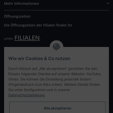
Mehr Informationen
Öffnungszeiten
Die Öffnungzeiten der Filialen findet ihr
FILIALEN
unter
.
Wir freuen uns auf Euren Besuch. Bitte beachtet die
ausgehängten Hygiene Vorschriften.
Wie wir Cookies & Co nutzen
Ihre persönliche Seite
Durch Klicken auf „Alle akzeptieren“ gestatten Sie den
Einsatz folgender Dienste auf unserer Website: YouTube,
Kontaktdaten
Vimeo. Sie können die Einstellung jederzeit ändern
(Fingerabdruck-Icon links unten). Weitere Details finden
Sie unter
Konfigurieren
und in unserer
tweet
Datenschutzerklärung
.
teilen
teilen
Alle akzeptieren
Info