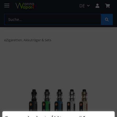
DE
eZigaretten, Akkuträger & Sets