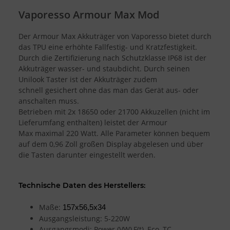
Vaporesso Armour Max Mod
Der Armour Max Akkuträger von Vaporesso bietet durch
das TPU eine erhöhte Fallfestig- und Kratzfestigkeit.
Durch die Zertifizierung nach Schutzklasse IP68 ist der
Akkuträger wasser- und staubdicht. Durch seinen
Unilook Taster ist der Akkuträger zudem
schnell gesichert ohne das man das Gerät aus- oder
anschalten muss.
Betrieben mit 2x 18650 oder 21700 Akkuzellen (nicht im
Lieferumfang enthalten) leistet der Armour
Max maximal 220 Watt. Alle Parameter können bequem
auf dem 0,96 Zoll großen Display abgelesen und über
die Tasten darunter eingestellt werden.
Technische Daten des Herstellers:
Maße:
157x56,5x34
Ausgangsleistung: 5-220W
Ausgangsmodi: Power (VW),F(t), Eco, TC