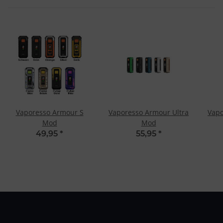
Vaporesso Armour S
Vaporesso Armour Ultra
Vapo
Mod
Mod
49,95
*
55,95
*