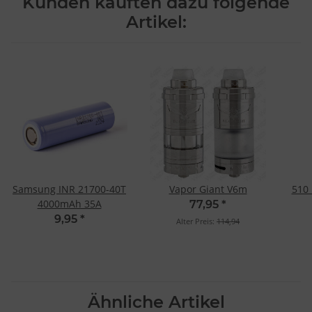
Kunden kauften dazu folgende
Artikel:
Samsung INR 21700-40T
Vapor Giant V6m
510 
4000mAh 35A
77,95
*
9,95
*
Alter Preis:
114,94
Ähnliche Artikel