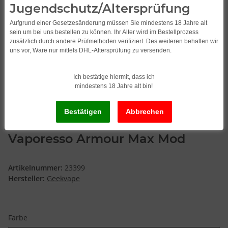
Jugendschutz/Altersprüfung
Aufgrund einer Gesetzesänderung müssen Sie mindestens 18 Jahre alt
sein um bei uns bestellen zu können. Ihr Alter wird im Bestellprozess
zusätzlich durch andere Prüfmethoden verifiziert. Des weiteren behalten wir
uns vor, Ware nur mittels DHL-Altersprüfung zu versenden.
Ich bestätige hiermit, dass ich
mindestens 18 Jahre alt bin!
Vaporesso Armour Max Mod
Artikelnummer:
23399
Hersteller:
Geekvape
Farbe