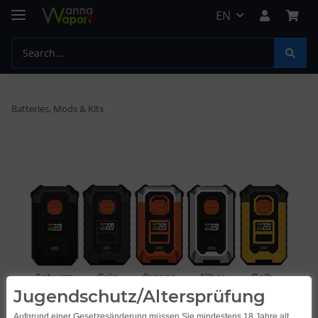
EN
Batteries, Mods & Kits
Jugendschutz/Altersprüfung
Aufgrund einer Gesetzesänderung müssen Sie mindestens 18 Jahre alt