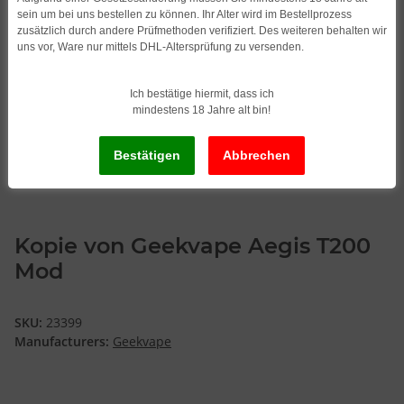
sein um bei uns bestellen zu können. Ihr Alter wird im Bestellprozess
zusätzlich durch andere Prüfmethoden verifiziert. Des weiteren behalten wir
uns vor, Ware nur mittels DHL-Altersprüfung zu versenden.
Ich bestätige hiermit, dass ich
mindestens 18 Jahre alt bin!
Kopie von Geekvape Aegis T200
Mod
SKU:
23399
Manufacturers:
Geekvape