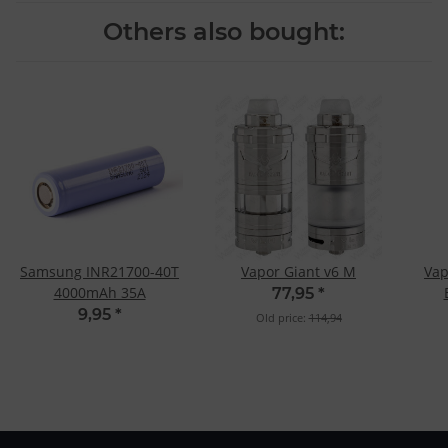
Others also bought:
Samsung INR21700-40T
Vapor Giant v6 M
Vap
4000mAh 35A
77,95
*
9,95
*
Old price:
114,94