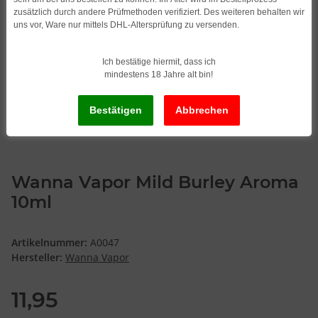
zusätzlich durch andere Prüfmethoden verifiziert. Des weiteren behalten wir
uns vor, Ware nur mittels DHL-Altersprüfung zu versenden.
Ich bestätige hiermit, dass ich
mindestens 18 Jahre alt bin!
Wanna Vapor Mild Burley Aroma
10ml
Artikelnummer:
A0047
Hersteller:
Wanna Vapor
11,95