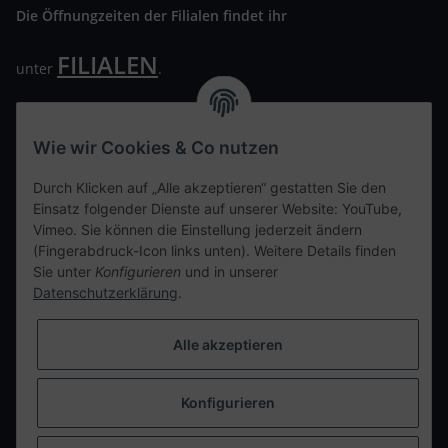
Die Öffnungzeiten der Filialen findet ihr
FILIALEN
unter
.
Wir freuen uns auf Euren Besuch. Bitte beachtet die
ausgehängten Hygiene Vorschriften.
Wie wir Cookies & Co nutzen
Ihre persönliche Seite
Durch Klicken auf „Alle akzeptieren“ gestatten Sie den
Einsatz folgender Dienste auf unserer Website: YouTube,
Kontaktdaten
Vimeo. Sie können die Einstellung jederzeit ändern
(Fingerabdruck-Icon links unten). Weitere Details finden
Sie unter
Konfigurieren
und in unserer
tweet
Datenschutzerklärung
.
teilen
teilen
Alle akzeptieren
Info
Konfigurieren
Vertrag widerrufen