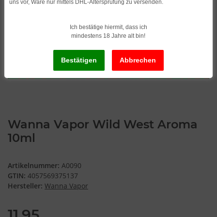
uns vor, Ware nur mittels DHL-Altersprüfung zu versenden.
Ich bestätige hiermit, dass ich
mindestens 18 Jahre alt bin!
Wanna Vapor Wild West Aroma
10ml
Artikelnummer:
A0090
GTIN:
4057569375137
Hersteller:
Wanna Vapor
11,95