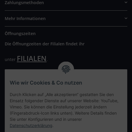
Zahlungsmethoden
Mehr Informationen
Öffnungszeiten
Die Öffnungzeiten der Filialen findet ihr
FILIALEN
unter
.
Wir freuen uns auf Euren Besuch. Bitte beachtet die
ausgehängten Hygiene Vorschriften.
Wie wir Cookies & Co nutzen
Ihre persönliche Seite
Durch Klicken auf „Alle akzeptieren“ gestatten Sie den
Einsatz folgender Dienste auf unserer Website: YouTube,
Kontaktdaten
Vimeo. Sie können die Einstellung jederzeit ändern
(Fingerabdruck-Icon links unten). Weitere Details finden
Sie unter
Konfigurieren
und in unserer
tweet
Datenschutzerklärung
.
teilen